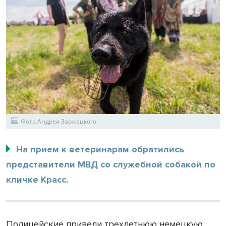
Фото Андрея Заржецкого
На прием к ветеринарам обратились
представители МВД со служебной собакой по
кличке Красс.
Полицейские привели трехлетнюю немецкую