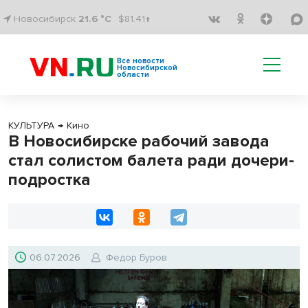
Новосибирск
21.6 °C
$81.41↑
Все новости
Новосибирской
области
КУЛЬТУРА
→
Кино
В Новосибирске рабочий завода
стал солистом балета ради дочери-
подростка
06.07.2026
Федор Буров