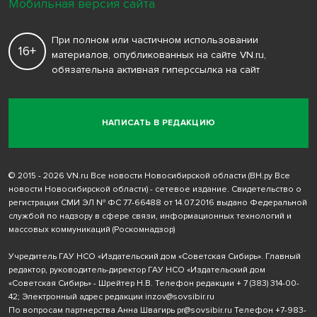
Мобильная версия сайта
При полном или частичном использовании
16+
материалов, опубликованных на сайте VN.ru,
обязательна активная гиперссылка на сайт
НАПИСАТЬ В РЕДАКЦИЮ
© 2015 - 2026 VN.ru Все новости Новосибирской области (ВН.ру Все
новости Новосибирской области) - сетевое издание. Свидетельство о
регистрации СМИ ЭЛ № ФС 77-66488 от 14.07.2016 выдано Федеральной
службой по надзору в сфере связи, информационных технологий и
массовых коммуникаций (Роскомнадзор)
Учредитель ГАУ НСО «Издательский дом «Советская Сибирь». Главный
редактор, руководитель-директор ГАУ НСО «Издательский дом
«Советская Сибирь» - Шрейтер Н.В. Телефон редакции
+ 7 (383) 314-00-
42
; Электронный адрес редакции
inzov@sovsibir.ru
По вопросам партнерства Анна Швагирь
pr@sovsibir.ru
Телефон
+7-983-