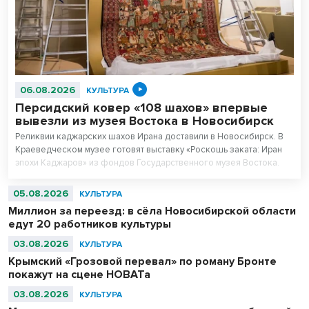
06.08.2026
КУЛЬТУРА
Персидский ковер «108 шахов» впервые
вывезли из музея Востока в Новосибирск
Реликвии каджарских шахов Ирана доставили в Новосибирск. В
Краеведческом музее готовят выставку «Роскошь заката: Иран
эпохи Каджаров» из фондов Государственного музея Востока.
Центральным экспонатом выставки станет персидский ковер,
сотканный для последнего шаха династии – 11-летнего Султан
05.08.2026
КУЛЬТУРА
Ахмад Шаха.
Миллион за переезд: в сёла Новосибирской области
едут 20 работников культуры
03.08.2026
КУЛЬТУРА
Крымский «Грозовой перевал» по роману Бронте
покажут на сцене НОВАТа
03.08.2026
КУЛЬТУРА