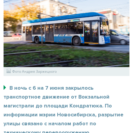
Фото Андрея Заржецкого
В ночь с 6 на 7 июня закрылось
транспортное движение от Вокзальной
магистрали до площади Кондратюка. По
информации мэрии Новосибирска, разрытие
улицы связано с началом работ по
техническому перевооружению