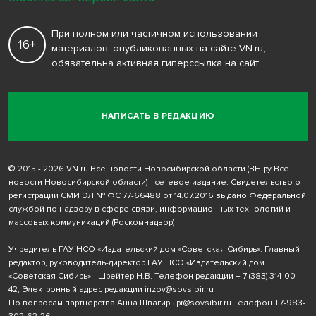
При полном или частичном использовании
16+
материалов, опубликованных на сайте VN.ru,
обязательна активная гиперссылка на сайт
НАПИСАТЬ В РЕДАКЦИЮ
© 2015 - 2026 VN.ru Все новости Новосибирской области (ВН.ру Все
новости Новосибирской области) - сетевое издание. Свидетельство о
регистрации СМИ ЭЛ № ФС 77-66488 от 14.07.2016 выдано Федеральной
службой по надзору в сфере связи, информационных технологий и
массовых коммуникаций (Роскомнадзор)
Учредитель ГАУ НСО «Издательский дом «Советская Сибирь». Главный
редактор, руководитель-директор ГАУ НСО «Издательский дом
«Советская Сибирь» - Шрейтер Н.В. Телефон редакции
+ 7 (383) 314-00-
42
; Электронный адрес редакции
inzov@sovsibir.ru
По вопросам партнерства Анна Швагирь
pr@sovsibir.ru
Телефон
+7-983-