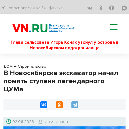
Новосибирск
26.1 °C
$82.17↑
Все новости
Новосибирской
области
Глава сельсовета Игорь Конах утонул у острова в
Новосибирском водохранилище
ДОМ
→
Строительство
В Новосибирске экскаватор начал
ломать ступени легендарного
ЦУМа
02.06.2026
Илья Инзов