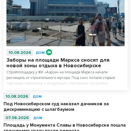
10.08.2026
ДОМ
Заборы на площади Маркса сносят для
новой зоны отдыха в Новосибирске
Стройплощадку у ЖК «Аэрон» на площади Маркса начали
расчищать от строительного мусора. Под снос попали старые
торговые павильоны и модульные стеклянные постройки,
которые огораживали стройку. Как сообщили в офисе компании-
застройщика, вокруг комплекса апартаментов начали
10.08.2026
ДОМ
благоустраивать территорию.
Под Новосибирском суд наказал дачников за
дискриминацию с шлагбаумом
07.08.2026
ДОМ
Площадь у Монумента Славы в Новосибирске пошла
трещинами сразу после ремонта