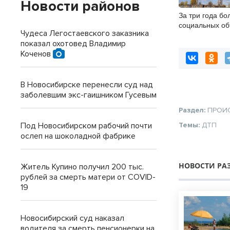
Новости районов
За три года бо
социальных об
Чудеса Легостаевского заказника
в Новосибирск
показал охотовед Владимир
Коченов
В Новосибирске перенесли суд над
заболевшим экс-гаишником Гусевым
Раздел:
ПРОИ
Под Новосибирском рабочий почти
Темы:
ДТП
ослеп на шоколадной фабрике
НОВОСТИ РА
Житель Купино получил 200 тыс.
рублей за смерть матери от COVID-
19
Новосибирский суд наказал
водителя за смерть пенсионерки на