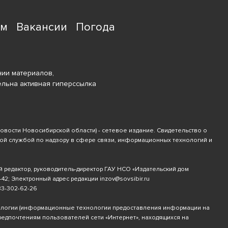
ям
Вакансии
Погода
ии материалов,
ельна активная гиперссылка
новости Новосибирской области) - сетевое издание. Свидетельство о
ной службой по надзору в сфере связи, информационных технологий и
й редактор, руководитель-директор ГАУ НСО «Издательский дом
-42
; Электронный адрес редакции
inzov@sovsibir.ru
83-302-62-26
ологии
(информационные технологии предоставления информации на
предпочтениям пользователей сети «Интернет», находящихся на