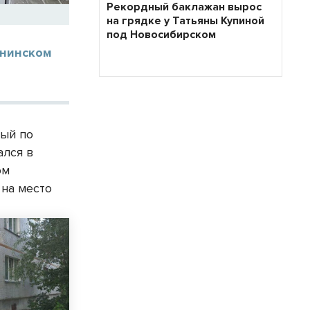
Рекордный баклажан вырос
на грядке у Татьяны Купиной
под Новосибирском
ининском
ный по
ался в
ом
, на место