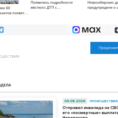
Появились подробности
Новосибирских д
жёсткого ДТП с
предупредили о 
лее 60
перевернувшейся машиной в
содержание кур и
ъектов появятся
Новосибирске
ой области
Предложит
СШЕСТВИЯ
ЗДЕЛА
09.08.2026
ПРОИСШЕСТВИЯ
Отправил инвалида на СВО
его «посмертные» выплат
Черепаново