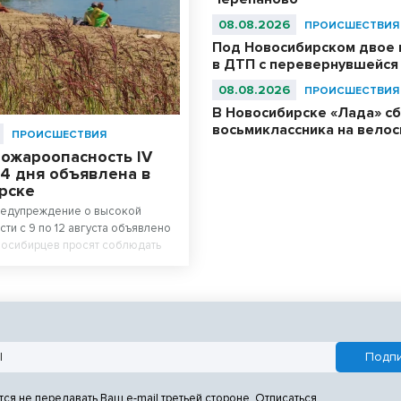
08.08.2026
ПРОИСШЕСТВИЯ
Под Новосибирском двое 
в ДТП с перевернувшейся
08.08.2026
ПРОИСШЕСТВИЯ
В Новосибирске «Лада» с
восьмиклассника на вело
ПРОИСШЕСТВИЯ
пожароопасность IV
 4 дня объявлена в
рске
редупреждение о высокой
ти с 9 по 12 августа объявлено
восибирцев просят соблюдать
ности.
тся не передавать Ваш e-mail третьей стороне. Отписаться