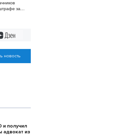
ачников
штрафе за
 коз
Дзен
ь новость
 и получил
ы адвокат из