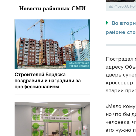
Фото АСТ-5
Во втор
районе ст
Пострадал 
адресу Объе
дверь супе
кроссовер 
аварии при
«Мало кому
но что бы д
человека, ч
это нужно п