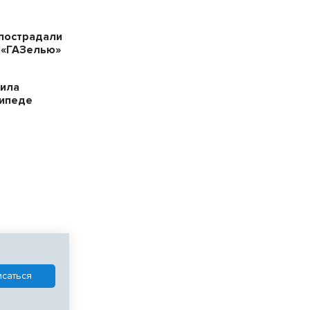
пострадали
 «ГАЗелью»
била
сипеде