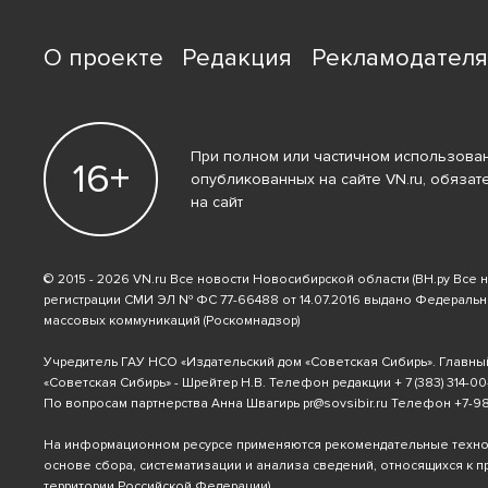
О проекте
Редакция
Рекламодател
При полном или частичном использован
16+
опубликованных на сайте VN.ru, обязат
на сайт
© 2015 - 2026 VN.ru Все новости Новосибирской области (ВН.ру Все 
регистрации СМИ ЭЛ № ФС 77-66488 от 14.07.2016 выдано Федераль
массовых коммуникаций (Роскомнадзор)
Учредитель ГАУ НСО «Издательский дом «Советская Сибирь». Главны
«Советская Сибирь» - Шрейтер Н.В. Телефон редакции
+ 7 (383) 314-00
По вопросам партнерства Анна Швагирь
pr@sovsibir.ru
Телефон
+7-9
На информационном ресурсе применяются рекомендательные техн
основе сбора, систематизации и анализа сведений, относящихся к 
территории Российской Федерации).