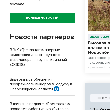
вокзале
БОЛЬШЕ НОВОСТЕЙ
Новости партнеров
09.08.2026
Высокая 
класса на
В ЖК «Гренландия» впервые
Новосиби
клиентские дни от крупного
Экстренное п
девелопера — группы компаний
пожароопаснос
«СОЮЗ»
в регионе. Но
меры безопас
Видеозапись обеспечит
прозрачность выборов в Госдуму в
Новосибирской области
В память о подвиге: «Ростелеком»
проведет кибертурнир «Битва за
VN.ru обязуе