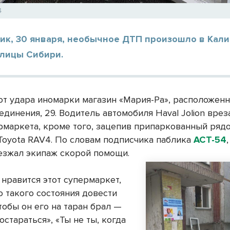
4
ник, 30 января, необычное ДТП произошло в Кал
олицы Сибири.
от удара иномарки магазин «Мария-Ра», расположен
динения, 29. Водитель автомобиля Haval Jolion врез
рмаркета, кроме того, зацепив припаркованный ряд
Toyota RAV4. По словам подписчика паблика
АСТ-54
езжал экипаж скорой помощи.
 нравится этот супермаркет,
о такого состояния довести
тобы он его на таран брал —
остараться», «Ты не ты, когда