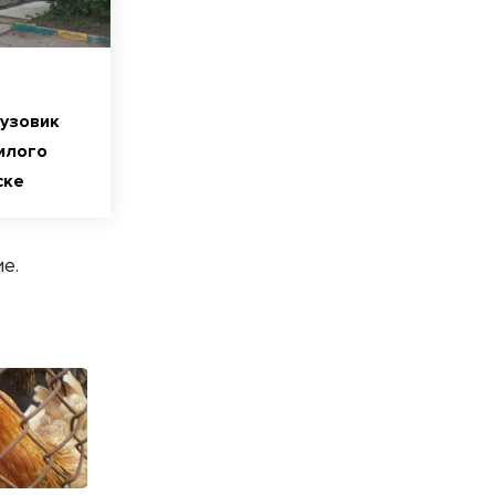
узовик
илого
ске
е.