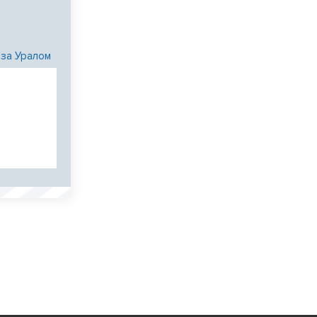
 за Уралом
и