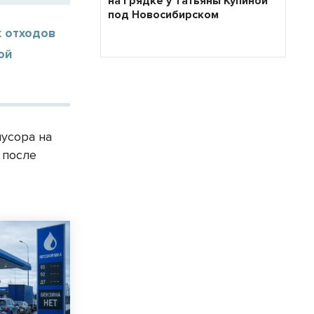
на грядке у Татьяны Купиной
под Новосибирском
 отходов
ой
усора на
 после