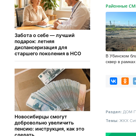
Районные С
В Убинском бл
сквер в рамка
Раздел:
ДОМ
Темы:
ЖКХ
Си