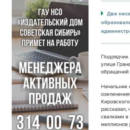
Две нес
образовали
администр
Подрядчик 
улице Гран
обращений 
Начальник 
озеленения
Кировского
рассказал, 
свалками в
миллионов 