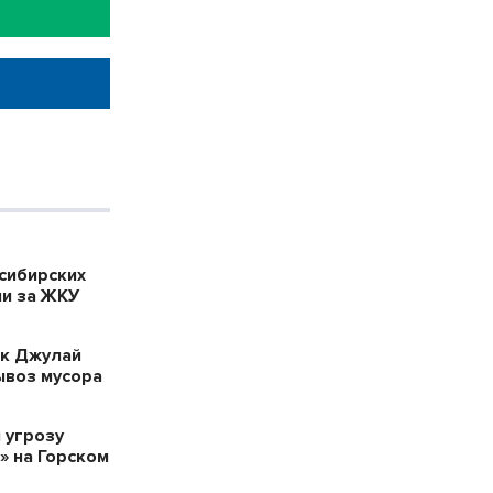
сибирских
ии за ЖКУ
ик Джулай
вывоз мусора
 угрозу
» на Горском