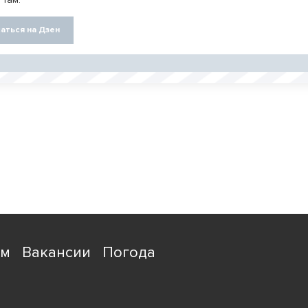
аться на Дзен
ям
Вакансии
Погода