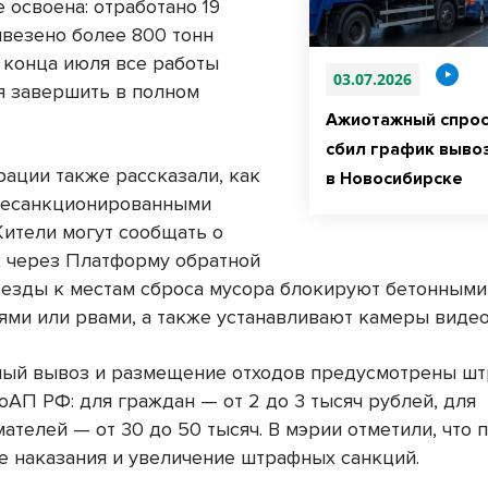
 освоена: отработано 19
ывезено более 800 тонн
о конца июля все работы
03.07.2026
я завершить в полном
Ажиотажный спрос
сбил график выво
рации также рассказали, как
в Новосибирске
несанкционированными
Жители могут сообщать о
 через Платформу обратной
ъезды к местам сброса мусора блокируют бетонными
ями или рвами, а также устанавливают камеры виде
ный вывоз и размещение отходов предусмотрены ш
КоАП РФ: для граждан — от 2 до 3 тысяч рублей, для
ателей — от 30 до 50 тысяч. В мэрии отметили, что 
е наказания и увеличение штрафных санкций.