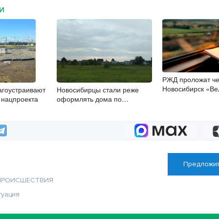
МИ
РЖД проложат че
Новосибирск «Ве
агоустраивают
Новосибирцы стали реже
путь»
х нацпроекта
оформлять дома по
упрощенной схеме
Предложит
ПРОИСШЕСТВИЯ
туация