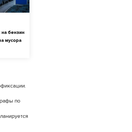
 на бензин
за мусора
офиксации.
трафы по
планируется