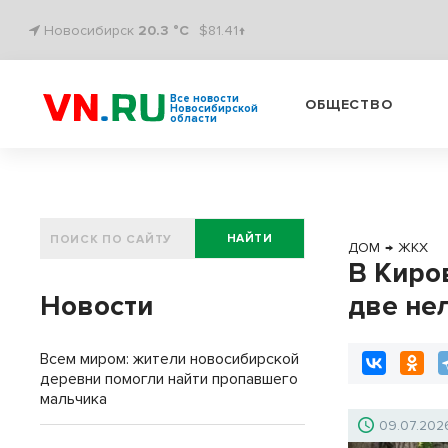
Новосибирск
20.3 °C
$81.41↑
Все новости
ОБЩЕСТВО
Новосибирской
области
НАЙТИ
ДОМ
→
ЖКХ
В Киро
Новости
две не
Всем миром: жители новосибирской
деревни помогли найти пропавшего
мальчика
09.07.202