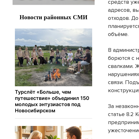
средств уже
адресов, в
отходов. Д
планируетс
объёме.
В админист
борются с 
свалками. 
нарушениях
связи. Под
конструкци
За незакон
статье 8.2 
предприним
ужесточени