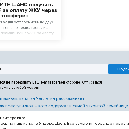
ИТЕ ШАНС получить
 за оплату ЖКУ через
латосфере»
 акции осталось меньше двух
 вы еще не воспользовались
получить кешбэк 3% за оплату
услуг через Систему быстрых
) в мобильном приложении
 сейчас самое время это
тся не передавать Ваш e-mail третьей стороне. Отписаться
 можно в любой момент
й маньяк: капитан Чеплыгин рассказывает
ля преступников – кого содержат в самой закрытой лечебнице
о интересно?
есь на наш канал в Яндекс. Дзен. Все самые интересные новост
 там.