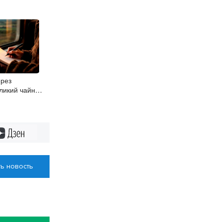
рез
ликий чайный
Дзен
ь новость