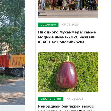
общество
05.08.2026
Ни одного Мухаммеда: самые
модные имена-2026 назвали
в ЗАГСах Новосибирска
развлечения
04.08.2026
Рекордный баклажан вырос