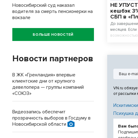
НЕ УПУСТ
Новосибирский суд наказал
кешбэк 3%
водителя за смерть пенсионерки на
СБП в «П
вокзале
До завершения
месяцев. Если
БОЛЬШЕ НОВОСТЕЙ
возможностью 
коммунальных 
платежей (СБП
«Платосфера»,
Новости партнеров
сделать.
В ЖК «Гренландия» впервые
клиентские дни от крупного
девелопера — группы компаний
VN.ru обязуе
«СОЮЗ»
от рассылки
Искитимски
Видеозапись обеспечит
Психушка д
прозрачность выборов в Госдуму в
Новосибирской области
Вам был
Подпишит
отобраны