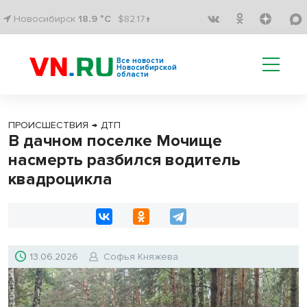
Новосибирск
18.9 °C
$82.17↑
Все новости
Новосибирской
области
ПРОИСШЕСТВИЯ
→
ДТП
В дачном поселке Мочище
насмерть разбился водитель
квадроцикла
13.06.2026
Софья Княжева