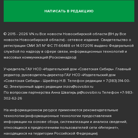
НАПИСАТЬ В РЕДАКЦИЮ
© 2015 - 2026 VN.ru Все новости Новосибирской области (ВН.ру Все
новости Новосибирской области) - сетевое издание. Свидетельство о
регистрации СМИ ЭЛ № ФС 77-66488 от 14.07.2016 выдано Федеральной
службой по надзору в сфере связи, информационных технологий и
массовых коммуникаций (Роскомнадзор)
Учредитель ГАУ НСО «Издательский дом «Советская Сибирь». Главный
редактор, руководитель-директор ГАУ НСО «Издательский дом
«Советская Сибирь» - Шрейтер Н.В. Телефон редакции
+ 7 (383) 314-00-
42
; Электронный адрес редакции
inzov@sovsibir.ru
По вопросам партнерства Анна Швагирь
pr@sovsibir.ru
Телефон
+7-983-
302-62-26
На информационном ресурсе применяются рекомендательные
технологии
(информационные технологии предоставления
информации на основе сбора, систематизации и анализа сведений,
относящихся к предпочтениям пользователей сети «Интернет»,
находящихся на территории Российской Федерации).