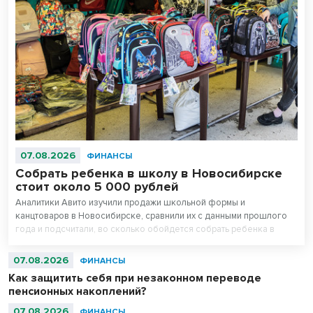
07.08.2026
ФИНАНСЫ
Собрать ребенка в школу в Новосибирске
стоит около 5 000 рублей
Аналитики Авито изучили продажи школьной формы и
канцтоваров в Новосибирске, сравнили их с данными прошлого
года и подсчитали, во сколько обойдется собрать ребенка в
школу. Оказалось, что школьная одежда на ресейле* в среднем
стоит на треть дешевле новой, а канцтовары — в два раза.
07.08.2026
ФИНАНСЫ
Как защитить себя при незаконном переводе
пенсионных накоплений?
07.08.2026
ФИНАНСЫ