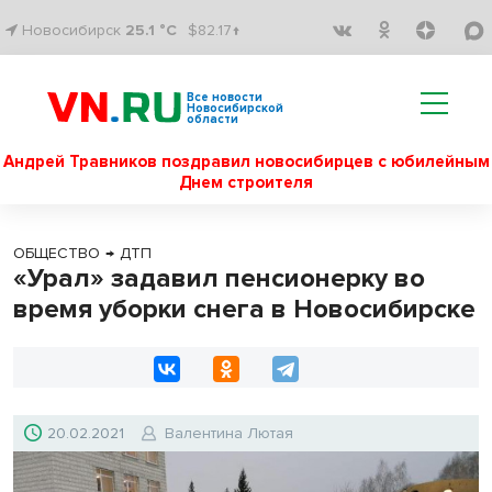
Новосибирск
25.1 °C
$82.17↑
Все новости
Новосибирской
области
Андрей Травников поздравил новосибирцев с юбилейным
Днем строителя
ОБЩЕСТВО
→
ДТП
«Урал» задавил пенсионерку во
время уборки снега в Новосибирске
20.02.2021
Валентина Лютая