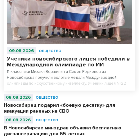
09.08.2026
ОБЩЕСТВО
Ученики новосибирского лицея победили в
Международной олимпиаде по ИИ
11-классники Михаил Вершинин и Семен Родионов из
Новосибирска получили золотые медали Международной
олимпиады по искусственному интеллекту. Ученики лицея №22
«Надежда Сибири» в составе российской сборной стали
абсолютными чемпионами соревнований.
08.08.2026
ОБЩЕСТВО
Новосибирец подарил «боевую десятку» для
эвакуации раненых на СВО
08.08.2026
ОБЩЕСТВО
В Новосибирске минздрав объявил бесплатную
диспансеризацию для 65-летних