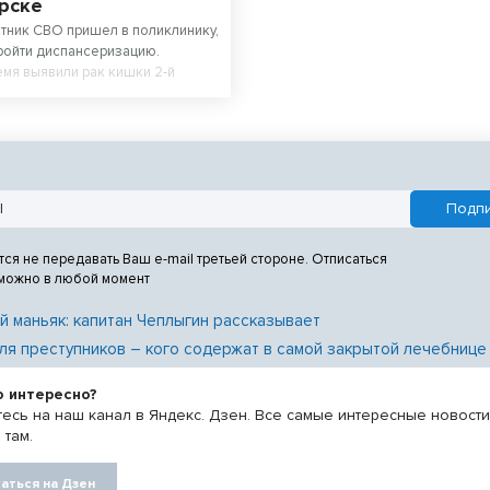
рске
стник СВО пришел в поликлинику,
ройти диспансеризацию.
мя выявили рак кишки 2-й
ция прошла успешно.
тся не передавать Ваш e-mail третьей стороне. Отписаться
 можно в любой момент
й маньяк: капитан Чеплыгин рассказывает
ля преступников – кого содержат в самой закрытой лечебнице
о интересно?
есь на наш канал в Яндекс. Дзен. Все самые интересные новост
 там.
аться на Дзен