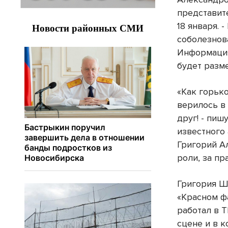
представит
18 января. 
соболезнов
Информация
будет разм
«Как горьк
верилось в
друг! - пиш
известного 
Григорий Ал
роли, за пр
Григория Ш
«Красном фа
работал в Т
сцене и в к