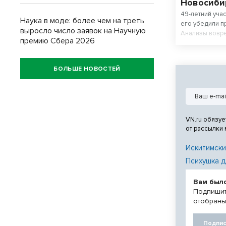
Новосиби
49-летний уча
Наука в моде: более чем на треть
его убедили п
выросло число заявок на Научную
Анализы вовре
премию Сбера 2026
стадии, опера
БОЛЬШЕ НОВОСТЕЙ
VN.ru обязуе
от рассылки
Искитимски
Психушка д
Вам был
Подпишит
отобраны
Подпис