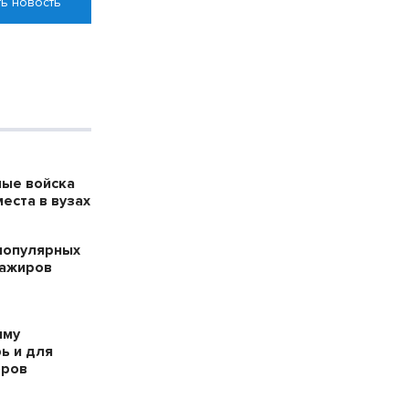
ь новость
ые войска
места в вузах
популярных
сажиров
мму
ь и для
оров