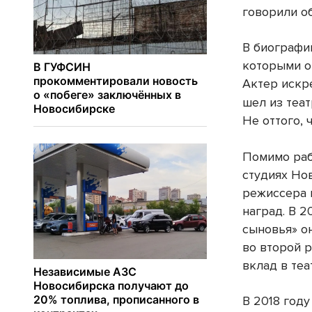
говорили о
В биографи
которыми о
Актер искр
шел из теат
Не оттого, 
Помимо раб
студиях Но
режиссера 
наград. В 2
сыновья» о
во второй 
вклад в те
В 2018 год