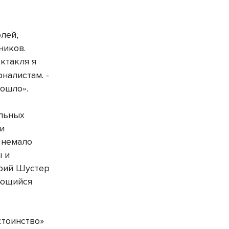
лей,
ников.
ктакля я
налистам. -
прошло
».
альных
 и
 немало
ы и
орий Шустер
ающийся
стоинство»