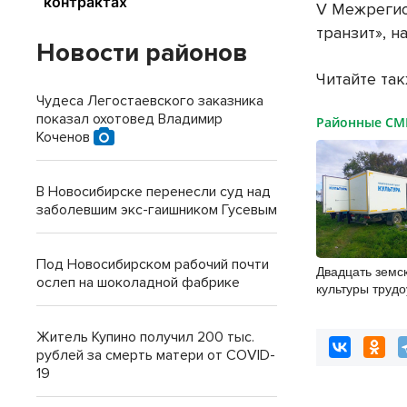
V Межрегио
транзит», н
Новости районов
Читайте та
Чудеса Легостаевского заказника
показал охотовед Владимир
Районные С
Коченов
В Новосибирске перенесли суд над
заболевшим экс-гаишником Гусевым
Под Новосибирском рабочий почти
Двадцать земс
ослеп на шоколадной фабрике
культуры трудо
Новосибирской
Житель Купино получил 200 тыс.
рублей за смерть матери от COVID-
19