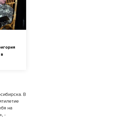
ригория
 в
сибирска. В
сятилетие
ебя на
, -