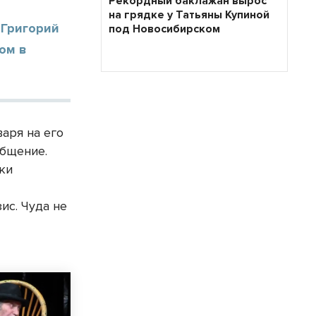
Рекордный баклажан вырос
на грядке у Татьяны Купиной
 Григорий
под Новосибирском
том в
аря на его
общение.
ки
ис. Чуда не