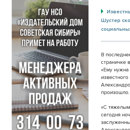
Известн
Шустер ско
социальных
В последне
страничке 
«Ему нужна
известного 
Александро
произошло.
«С тяжелым
сегодня но
заслуженны
Александро