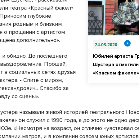
ели театра «Красный факел»
- Приносим глубокие
ания родным и близким.
 о прощании с артистом
ещена дополнительно».
24.03.2020
о и обидно. До последнего
Юбилей артиста Г
 выздоровление. Прощай,
Шустера отметили
ут в социальных сетях друзья
«Красном факеле»
актера. - Спите с миром,
ександрович... Спасибо за
авду со сцены».
устера называли живой историей театрального Ново
келе» он служил с 1990 года, а до этого не одно де
ЮЗе. «Несмотря на возраст, он отлично чувствовал с
омпании мэтров, и в компании совсем юных артистов»