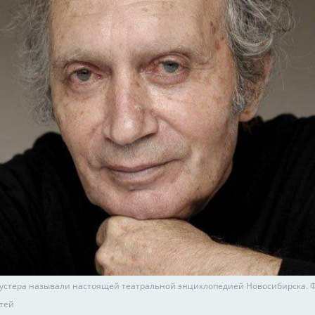
устера называли настоящей театральной энциклопедией Новосибирска. 
тей