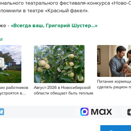
нального театрального фестиваля-конкурса «Ново-
апомнили в театре «Красный факел».
кже -
«Всегда ваш, Григорий Шустер...»
МИ
Питание кормяще
сделать рацион 
ких работников
Август-2026 в Новосибирской
безопасным для
устроятся в
области обещает быть теплым
 области