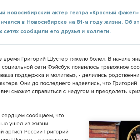
ый новосибирский актер театра «Красный факел»
нчался в Новосибирске на 81-м году жизни. Об э
 сетях сообщили его друзья и коллеги.
е время Григорий Шустер тяжело болел. В начале янв
в социальной сети Фэйсбук появилось тревожное со
 ваша поддержка и молитвы», - делились родственни
актера. Они до последнего надеялись, что Григорий
вич сможет справиться с недугом и преодолеть криз
 сердцем сообщаем, что
чью ушел из жизни
й артист России Григорий
вич Шустер, - рассказали