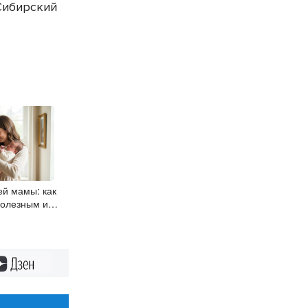
Сибирский
й мамы: как
полезным и
 малыша
Дзен