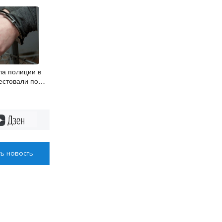
ла полиции в
естовали по
Дзен
ь новость