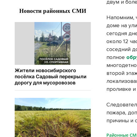
двум и бол
Напомним, 
доме на ул
сегодня дн
около 12 ча
соседний д
полное
обр
многодетн
второй эта
локализова
проливке и
Следовател
пожара, до
причины и 
Районные С