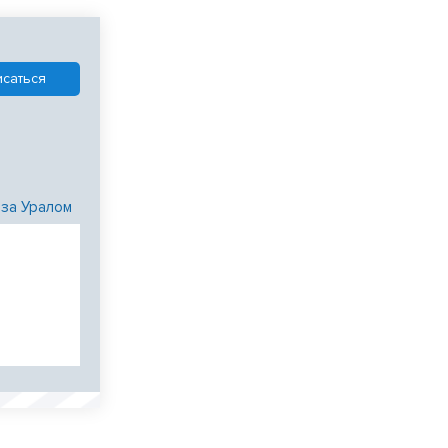
 за Уралом
и