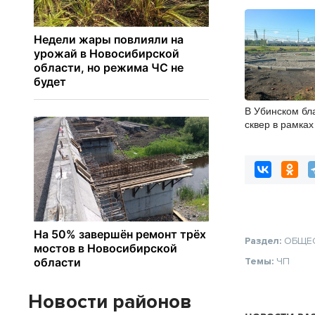
В Убинском бл
сквер в рамка
Раздел:
ОБЩЕ
Темы:
ЧП
Новости районов