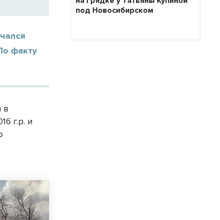
на грядке у Татьяны Купиной
под Новосибирском
ачался
По факту
 в
6 г.р. и
о