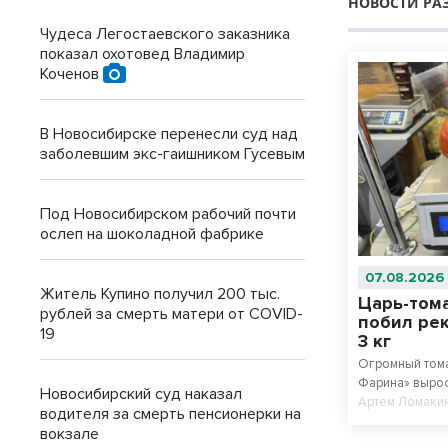
НОВОСТИ РА
Чудеса Легостаевского заказника
показал охотовед Владимир
Коченов
В Новосибирске перенесли суд над
заболевшим экс-гаишником Гусевым
Под Новосибирском рабочий почти
ослеп на шоколадной фабрике
07.08.2026
Житель Купино получил 200 тыс.
Царь-том
рублей за смерть матери от COVID-
побил рек
19
3 кг
Огромный тома
Фарина» вырос
Новосибирский суд наказал
Артем Ломакин
водителя за смерть пенсионерки на
вокзале