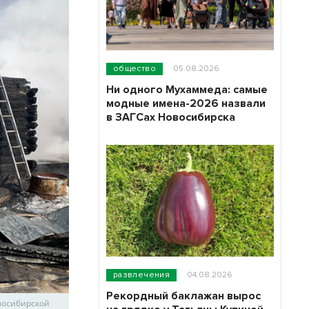
общество
05.08.2026
Ни одного Мухаммеда: самые
модные имена-2026 назвали
в ЗАГСах Новосибирска
развлечения
04.08.2026
Рекордный баклажан вырос
восибирской