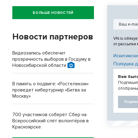
БОЛЬШЕ НОВОСТЕЙ
Новости партнеров
VN.ru обязуе
от рассылки
Видеозапись обеспечит
Искитимски
прозрачность выборов в Госдуму в
Психушка д
Новосибирской области
Вам был
Подпишит
В память о подвиге: «Ростелеком»
отобраны
проведет кибертурнир «Битва за
Москву»
Подпис
700 участников соберёт Сбер на
Всероссийский слёт волонтёров в
Красноярске