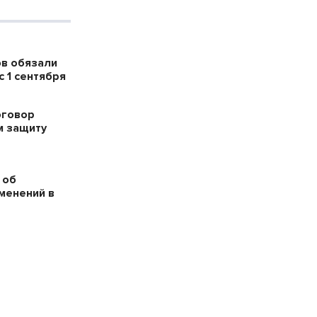
в обязали
 1 сентября
оговор
м защиту
 об
менений в