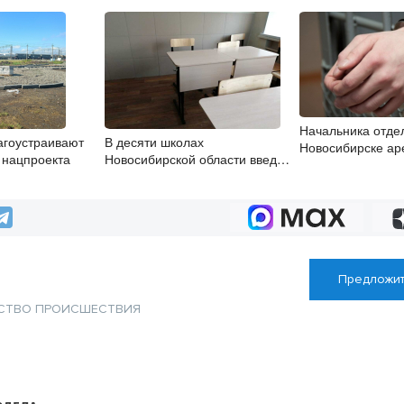
Начальника отде
агоустраивают
В десяти школах
Новосибирске ар
х нацпроекта
Новосибирской области введут
делу о взятке
инициативное бюджетирование
Предложит
СТВО
ПРОИСШЕСТВИЯ