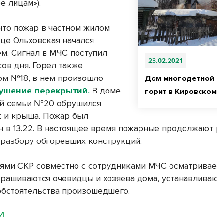
ее лицам
»).
что пожар в частном жилом
ице Ольховская начался
ем. Сигнал в МЧС поступил
23.02.2021
сов дня. Горел также
ом №18, в нем произошло
Дом многодетной 
ушение перекрытий.
В доме
горит в Кировском
ой семьи №20 обрушился
ж и крыша. Пожар был
н в 13.22. В настоящее время пожарные продолжают 
 разбору обгоревших конструкций.
ями СКР совместно с сотрудниками МЧС осматривае
прашиваются очевидцы и хозяева дома, устанавлива
обстоятельства произошедшего.
МИ