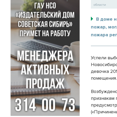
области
В доме н
пожар, мог
пожара ре
Успели выб
Новосибирск
девочка 20
помещения.
Возбуждено
признакам 
предусмотре
(
«Причинен