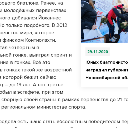
ового биатлона. Ранее, на
и молодёжных первенствах
ного добивался Йоханнес
Но только подобного. В 2012
рвенстве мира, которое
в финском Контиолахти,
тал четвёртым в
29.11.2020
ьной гонке, выиграл спринт и
ие в гонках. Всё это
Юных биатлонисто
в гонках такой же возрастной
наградил губерна
в которой бежит сейчас
Новосибирской об
 – до 19 лет. А вот третье
обыл в эстафете, при этом
 сборную своей страны в рамках первенства до 21 го
 региональном министестве спорта.
родова есть шанс стать абсолютным победителем пе