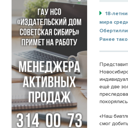
18-летн
мира среди
Обертиллиа
Ранее тако
Представит
Новосибирс
индивидуаль
ещё две зол
преследова
покорялись
«Наш биатл
смог добит