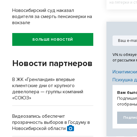
на пятерки и с
Новосибирский суд наказал
водителя за смерть пенсионерки на
вокзале
БОЛЬШЕ НОВОСТЕЙ
VN.ru обязуе
от рассылки
Новости партнеров
Искитимски
В ЖК «Гренландия» впервые
Психушка д
клиентские дни от крупного
девелопера — группы компаний
Вам был
«СОЮЗ»
Подпишит
отобраны
Видеозапись обеспечит
Подпис
прозрачность выборов в Госдуму в
Новосибирской области