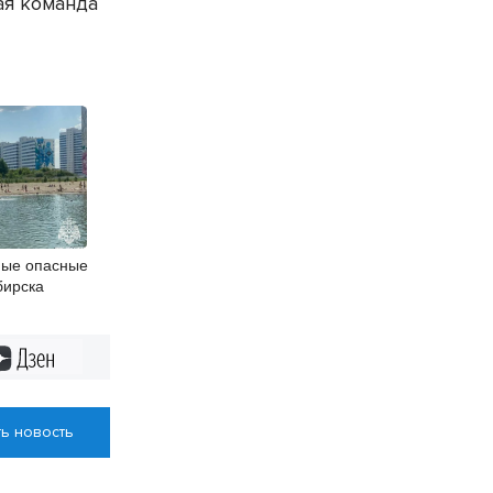
ая команда
мые опасные
бирска
Дзен
ь новость