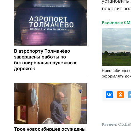
установить 
покорит зо
Районные С
Новосибирцы с
оформлять до
упрощенной с
Раздел:
ОБЩЕ