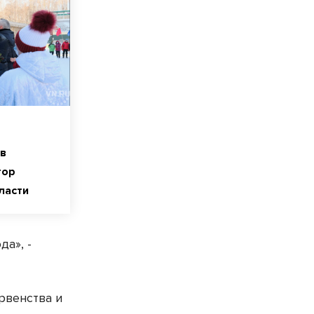
в
тор
ласти
да», -
рвенства и