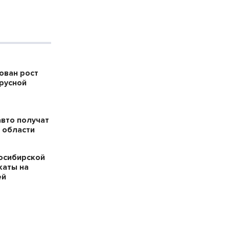
ован рост
русной
авто получат
 области
осибирской
каты на
ей