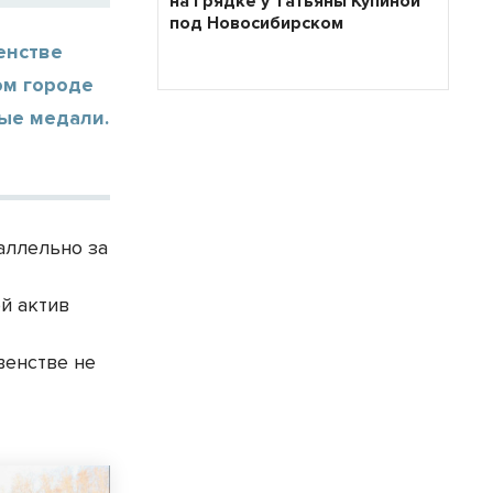
на грядке у Татьяны Купиной
под Новосибирском
енстве
ом городе
тые медали.
аллельно за
й актив
венстве не