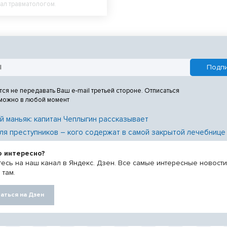
тал травматологом.
тся не передавать Ваш e-mail третьей стороне. Отписаться
 можно в любой момент
й маньяк: капитан Чеплыгин рассказывает
ля преступников – кого содержат в самой закрытой лечебнице
о интересно?
есь на наш канал в Яндекс. Дзен. Все самые интересные новост
 там.
аться на Дзен