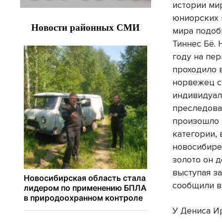
истории мир
юниорских 
мира подоб
Тиннес Бё. 
году на пе
проходило 
норвежец с
индивидуал
преследован
произошло 
категории, 
новосибирец
золото он д
выступая за
сообщили в
У Дениса И