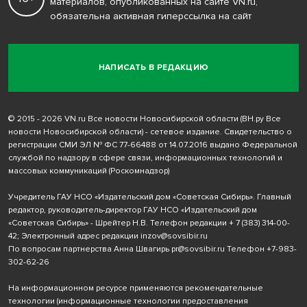
материалов, опубликованных на сайте VN.ru,
обязательна активная гиперссылка на сайт
НАПИСАТЬ В РЕДАКЦИЮ
© 2015 - 2026 VN.ru Все новости Новосибирской области (ВН.ру Все
новости Новосибирской области) - сетевое издание. Свидетельство о
регистрации СМИ ЭЛ № ФС 77-66488 от 14.07.2016 выдано Федеральной
службой по надзору в сфере связи, информационных технологий и
массовых коммуникаций (Роскомнадзор)
Учредитель ГАУ НСО «Издательский дом «Советская Сибирь». Главный
редактор, руководитель-директор ГАУ НСО «Издательский дом
«Советская Сибирь» - Шрейтер Н.В. Телефон редакции
+ 7 (383) 314-00-
42
; Электронный адрес редакции
inzov@sovsibir.ru
По вопросам партнерства Анна Швагирь
pr@sovsibir.ru
Телефон
+7-983-
302-62-26
На информационном ресурсе применяются рекомендательные
технологии
(информационные технологии предоставления