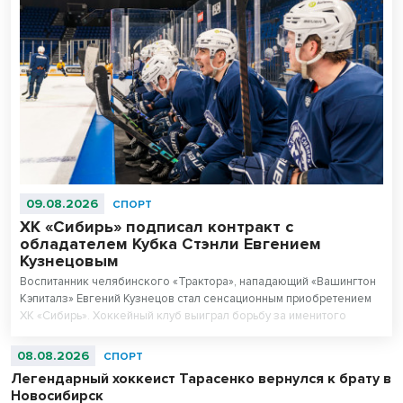
09.08.2026
СПОРТ
ХК «Сибирь» подписал контракт с
обладателем Кубка Стэнли Евгением
Кузнецовым
Воспитанник челябинского «Трактора», нападающий «Вашингтон
Кэпиталз» Евгений Кузнецов стал сенсационным приобретением
ХК «Сибирь». Хоккейный клуб выиграл борьбу за именитого
игрока с руководством «Трактора».
08.08.2026
СПОРТ
Легендарный хоккеист Тарасенко вернулся к брату в
Новосибирск