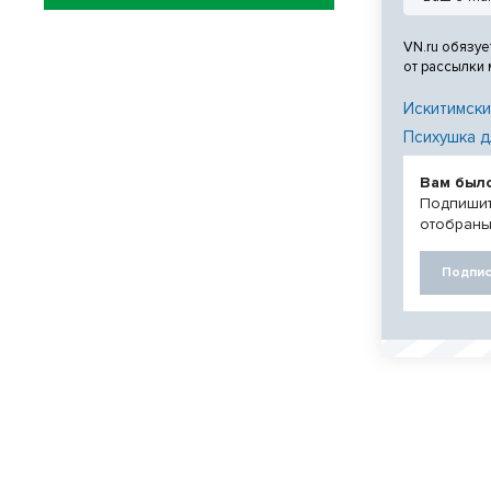
VN.ru обязуе
от рассылки
Искитимски
Психушка д
Вам был
Подпишит
отобраны
Подпис