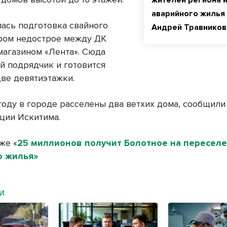
жителей региона 
аварийного жилья
лась подготовка свайного
Андрей Травников
аром недострое между ДК
 магазином «Лента». Сюда
й подрядчик и готовится
две девятиэтажки.
году в городе расселены два ветхих дома, сообщили
ции Искитима.
же «
25 миллионов получит Болотное на переселе
о жилья»
МИ