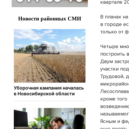
квартале 20
В планах н
в городе ес
только от 
Четыре мно
построить 
Двум застр
участки под
Трудовой, 
микрорайон
Лесосплава
кроме того
возведению
называемог
Ясным и фе
еще десять