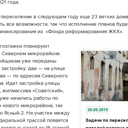
21 года.
а переселение в следующем году еще 23 ветхих дома
ть все возможности, так что исполнение планов буде
финансирования из «Фонда реформирования ЖКХ».
гоэтажки планируют
в Северном микрорайоне.
ойщикам уже переданы
 застройку: два — на улице
два — по адресам Северного
а. Идет застройка улицы
, жилмассива «Советский»,
 уже начались работы по
 нового микрорайона, так
30.09.2019
о Ясный-2. На участке между
деральной трассой появятся
Задачи по пересе
 домов высотой до 16 этажей.