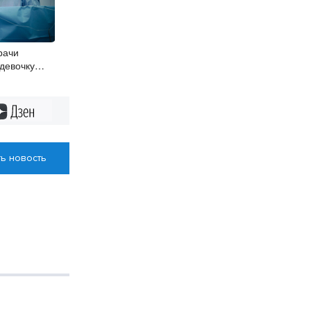
рачи
девочку
тным пороком
Дзен
ь новость