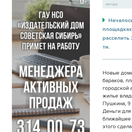
автора
Началось
площадках 
расселить 
ти.
Новые дома
бараков, п
городской 
жилье владе
Пушкина, 9
Деньги для
ближайшее 
этого сдел