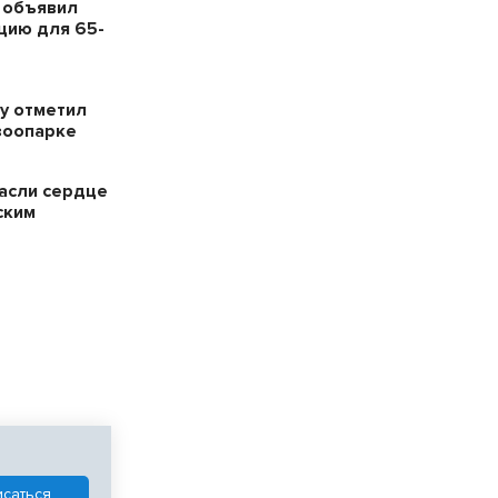
 объявил
цию для 65-
у отметил
зоопарке
пасли сердце
ским