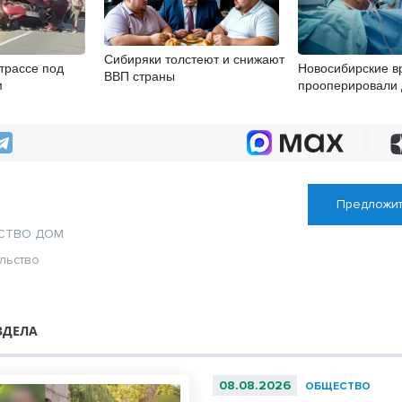
Сибиряки толстеют и снижают
 трассе под
Новосибирские в
ВВП страны
м
прооперировали 
с многокомпонен
сердца
Предложит
СТВО
ДОМ
льство
ЗДЕЛА
08.08.2026
ОБЩЕСТВО