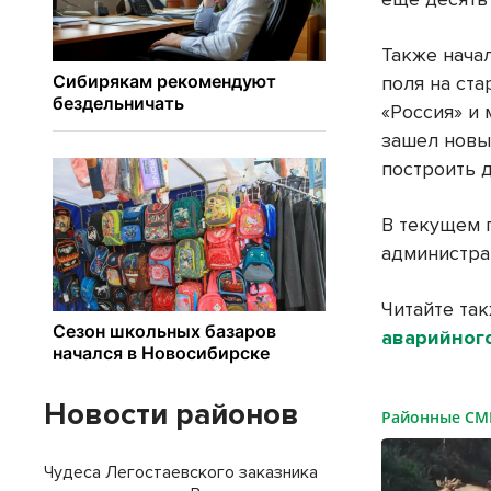
Также нача
поля на ст
«Россия» и
зашел новы
построить 
В текущем 
администра
Читайте так
аварийног
Новости районов
Районные С
Чудеса Легостаевского заказника