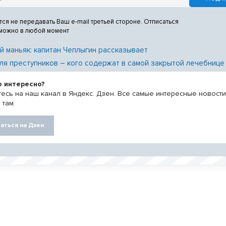
тся не передавать Ваш e-mail третьей стороне. Отписаться
 можно в любой момент
й маньяк: капитан Чеплыгин рассказывает
ля преступников – кого содержат в самой закрытой лечебнице
о интересно?
есь на наш канал в Яндекс. Дзен. Все самые интересные новост
 там.
аться на Дзен