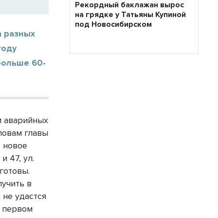
Рекордный баклажан вырос
на грядке у Татьяны Купиной
под Новосибирском
а разных
году
больше 60-
м аварийных
ловам главы
 новое
 47, ул.
готовы.
лучить в
 не удастся
в первом