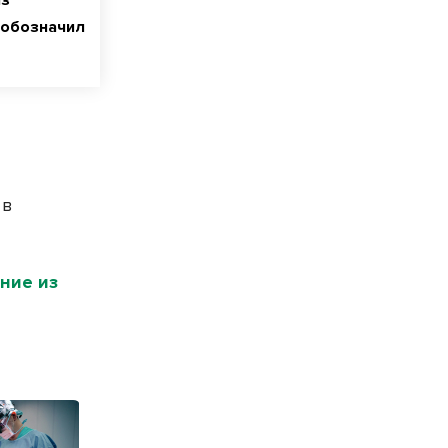
из
 обозначил
 в
ние из