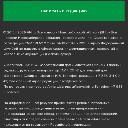
НАПИСАТЬ В РЕДАКЦИЮ
© 2015 - 2026 VN.ru Все новости Новосибирской области (ВН.ру Все
новости Новосибирской области) - сетевое издание. Свидетельство о
регистрации СМИ ЭЛ № ФС 77-66488 от 14.07.2016 выдано Федеральной
службой по надзору в сфере связи, информационных технологий и
массовых коммуникаций (Роскомнадзор)
Учредитель ГАУ НСО «Издательский дом «Советская Сибирь». Главный
редактор, руководитель-директор ГАУ НСО «Издательский дом
«Советская Сибирь» - Шрейтер Н.В. Телефон редакции
+ 7 (383) 314-00-
42
; Электронный адрес редакции
inzov@sovsibir.ru
По вопросам партнерства Анна Швагирь
pr@sovsibir.ru
Телефон
+7-983-
302-62-26
На информационном ресурсе применяются рекомендательные
технологии
(информационные технологии предоставления
информации на основе сбора, систематизации и анализа сведений,
относящихся к предпочтениям пользователей сети «Интернет»,
находящихся на территории Российской Федерации).