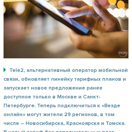
Tele2, альтернативный оператор мобильной
связи, обновляет линейку тарифных планов и
запускает новое предложение ранее
доступное только в Москве и Санкт-
Петербурге. Теперь подключиться к «Везде
онлайн» могут жители 29 регионов, в том
числе – Новосибирска, Красноярска и Томска.
В новый тариф без дополнительных плат