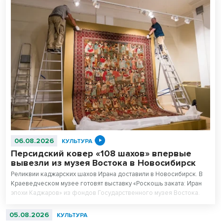
06.08.2026
КУЛЬТУРА
Персидский ковер «108 шахов» впервые
вывезли из музея Востока в Новосибирск
Реликвии каджарских шахов Ирана доставили в Новосибирск. В
Краеведческом музее готовят выставку «Роскошь заката: Иран
эпохи Каджаров» из фондов Государственного музея Востока.
Центральным экспонатом выставки станет персидский ковер,
сотканный для последнего шаха династии – 11-летнего Султан
05.08.2026
КУЛЬТУРА