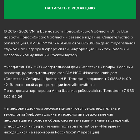
НАПИСАТЬ В РЕДАКЦИЮ
© 2015 - 2026 VN.ru Все новости Новосибирской области (ВН.ру Все
новости Новосибирской области) - сетевое издание. Свидетельство о
регистрации СМИ ЭЛ № ФС 77-66488 от 14.07.2016 выдано Федеральной
службой по надзору в сфере связи, информационных технологий и
массовых коммуникаций (Роскомнадзор)
Учредитель ГАУ НСО «Издательский дом «Советская Сибирь». Главный
редактор, руководитель-директор ГАУ НСО «Издательский дом
«Советская Сибирь» - Шрейтер Н.В. Телефон редакции
+ 7 (383) 314-00-
42
; Электронный адрес редакции
inzov@sovsibir.ru
По вопросам партнерства Анна Швагирь
pr@sovsibir.ru
Телефон
+7-983-
302-62-26
На информационном ресурсе применяются рекомендательные
технологии
(информационные технологии предоставления
информации на основе сбора, систематизации и анализа сведений,
относящихся к предпочтениям пользователей сети «Интернет»,
находящихся на территории Российской Федерации).