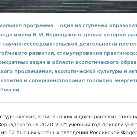
иальная программа – одна из ступеней образова
нда имени В. И. Вернадского, целью которой яв
 научно-исследовательской деятельности прете
тойчивого развития, стимулирования практическ
нкретных задач в области экологического образ
кого просвещения, экологической культуры и ак
развития и совершенствования топливно-энергет
России.
 студенческих, аспирантских и докторантских стипе
Вернадского на 2020-2021 учебный год приняли участ
 из 52 высших учебных заведений Российской Федер