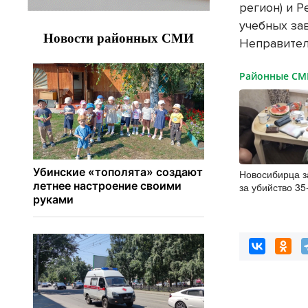
регион) и 
учебных за
Неправител
Районные С
Новосибирца 
за убийство 35
давности