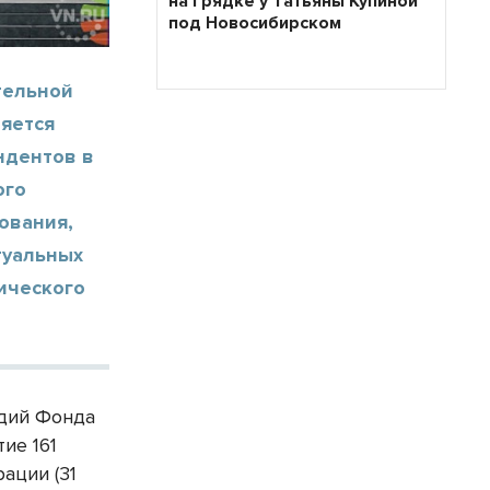
на грядке у Татьяны Купиной
под Новосибирском
тельной
ляется
ндентов в
ого
ования,
туальных
ического
ндий Фонда
ие 161
ации (31