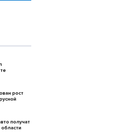
л
кте
ован рост
русной
авто получат
 области