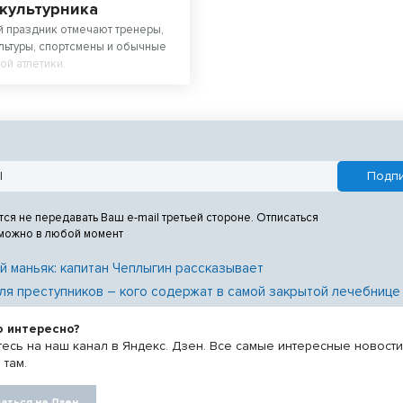
культурника
 праздник отмечают тренеры,
льтуры, спортсмены и обычные
ой атлетики.
тся не передавать Ваш e-mail третьей стороне. Отписаться
 можно в любой момент
й маньяк: капитан Чеплыгин рассказывает
ля преступников – кого содержат в самой закрытой лечебнице
о интересно?
есь на наш канал в Яндекс. Дзен. Все самые интересные новост
 там.
аться на Дзен