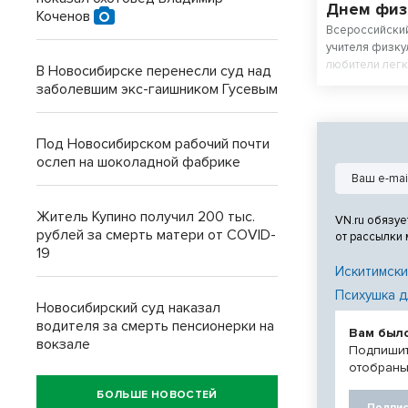
Днем физ
Коченов
Всероссийский
учителя физку
любители легк
В Новосибирске перенесли суд над
заболевшим экс-гаишником Гусевым
Под Новосибирском рабочий почти
ослеп на шоколадной фабрике
Житель Купино получил 200 тыс.
VN.ru обязуе
рублей за смерть матери от COVID-
от рассылки
19
Искитимски
Психушка д
Новосибирский суд наказал
водителя за смерть пенсионерки на
Вам был
вокзале
Подпишит
отобраны
БОЛЬШЕ НОВОСТЕЙ
Подпис