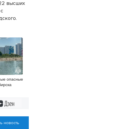
 22 высших
 с
дского.
мые опасные
бирска
Дзен
ь новость