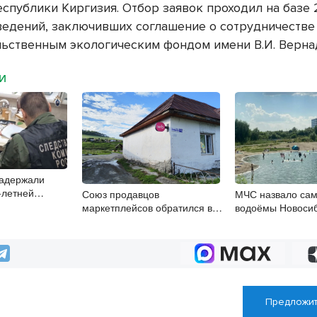
Республики Киргизия. Отбор заявок проходил на базе
ведений, заключивших соглашение о сотрудничестве
ьственным экологическим фондом имени В.И. Верна
МИ
задержали
-летней
Союз продавцов
МЧС назвало са
маркетплейсов обратился в
водоёмы Новоси
правительство РФ из-за атак на
WB
Предложит