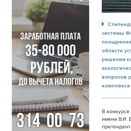
Стипенд
системы Фо
поощрение
области ус
решения ко
экологичес
вопросов 
комплекса 
В конкурсе
имени В.И. 
претендент