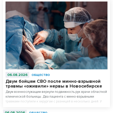
06.08.2026
ОБЩЕСТВО
Двум бойцам СВО после минно-взрывной
травмы «оживили» нервы в Новосибирске
Двум военнослужащим вернули подвижность рук врачи областной
клинической больницы. Два пациента с минно-взрывными
травмами поступили к хирургам с разницей в несколько дней. У
обоих были повреждены нервные окончания – руки отказались
двигаться.
06.08.2026
ОБЩЕСТВО