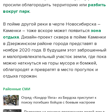
просили облагородить территорию или
разбить
вокруг парк
.
В пойме другой реки в черте Новосибирска –
Каменки – тоже вскоре может появиться
зона
отдыха
. Дизайн-проект сквера в пойме Каменки
в Дзержинском районе города представят в
ноябре 2020 года. В будущем этот заброшенный
и малопривлекательный участок земли, где пока
можно наткнуться на горы мусора и бомжей,
облагородят и превратят в место прогулок и
отдыха горожан.
Районные СМИ
Отряд «Кондор-Vега» из Бердска приступит к
поиску погибших бойцов с боевым настроем
Подростки на машине протаранили жилой дом в