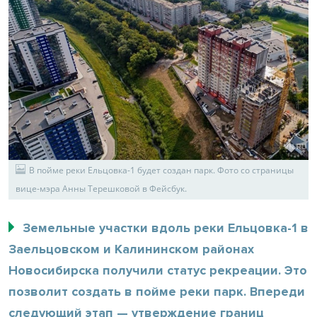
В пойме реки Ельцовка-1 будет создан парк. Фото со страницы
вице-мэра Анны Терешковой в Фейсбук.
Земельные участки вдоль реки Ельцовка-1 в
Заельцовском и Калининском районах
Новосибирска получили статус рекреации. Это
позволит создать в пойме реки парк. Впереди
следующий этап — утверждение границ