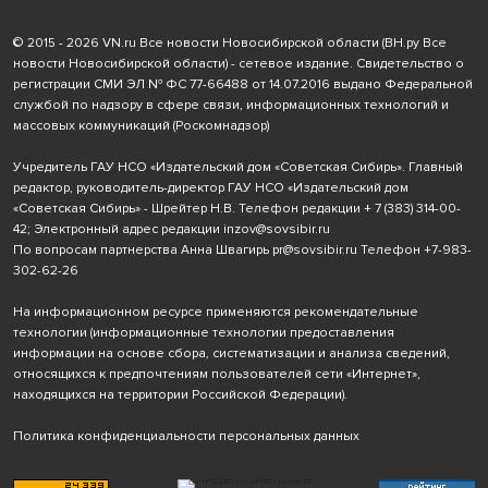
© 2015 - 2026 VN.ru Все новости Новосибирской области (ВН.ру Все
новости Новосибирской области) - сетевое издание. Свидетельство о
регистрации СМИ ЭЛ № ФС 77-66488 от 14.07.2016 выдано Федеральной
службой по надзору в сфере связи, информационных технологий и
массовых коммуникаций (Роскомнадзор)
Учредитель ГАУ НСО «Издательский дом «Советская Сибирь». Главный
редактор, руководитель-директор ГАУ НСО «Издательский дом
«Советская Сибирь» - Шрейтер Н.В. Телефон редакции
+ 7 (383) 314-00-
42
; Электронный адрес редакции
inzov@sovsibir.ru
По вопросам партнерства Анна Швагирь
pr@sovsibir.ru
Телефон
+7-983-
302-62-26
На информационном ресурсе применяются рекомендательные
технологии
(информационные технологии предоставления
информации на основе сбора, систематизации и анализа сведений,
относящихся к предпочтениям пользователей сети «Интернет»,
находящихся на территории Российской Федерации).
Политика конфиденциальности персональных данных