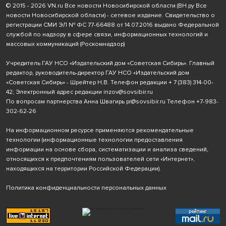
© 2015 - 2026 VN.ru Все новости Новосибирской области (ВН.ру Все
новости Новосибирской области) - сетевое издание. Свидетельство о
регистрации СМИ ЭЛ № ФС 77-66488 от 14.07.2016 выдано Федеральной
службой по надзору в сфере связи, информационных технологий и
массовых коммуникаций (Роскомнадзор)
Учредитель ГАУ НСО «Издательский дом «Советская Сибирь». Главный
редактор, руководитель-директор ГАУ НСО «Издательский дом
«Советская Сибирь» - Шрейтер Н.В. Телефон редакции
+ 7 (383) 314-00-
42
; Электронный адрес редакции
inzov@sovsibir.ru
По вопросам партнерства Анна Швагирь
pr@sovsibir.ru
Телефон
+7-983-
302-62-26
На информационном ресурсе применяются рекомендательные
технологии
(информационные технологии предоставления
информации на основе сбора, систематизации и анализа сведений,
относящихся к предпочтениям пользователей сети «Интернет»,
находящихся на территории Российской Федерации).
Политика конфиденциальности персональных данных