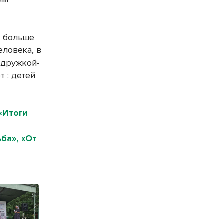
.
е больше
еловека, в
подружкой-
т : детей
«Итоги
ба», «От