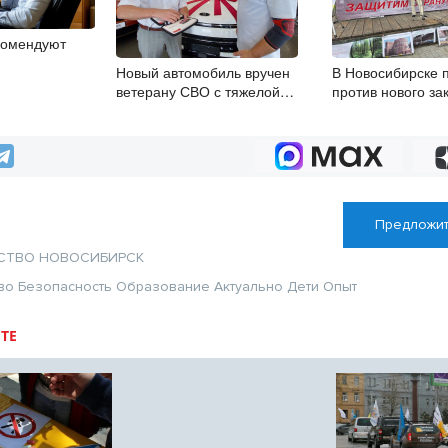
комендуют
Новый автомобиль вручен
В Новосибирске 
ветерану СВО с тяжелой
против нового за
инвалидностью в Новосибирске
памятниках
Предложит
СТВО
НОВОСИБИРСК
во
Безопасность
Образование
Актуально
Дети
Опыт
ТЕ