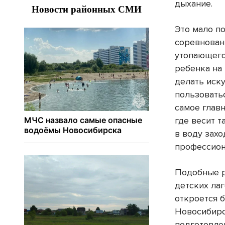
дыхание.
Это мало по
соревнован
утопающего
ребенка на 
делать иск
пользовать
самое главн
где весит т
в воду захо
профессион
Подобные 
детских ла
откроется 
Новосибирс
подготовле