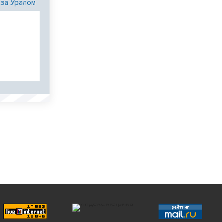
 за Уралом
и