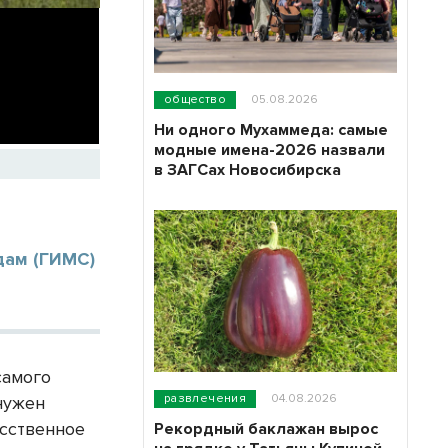
общество
05.08.2026
Ни одного Мухаммеда: самые
модные имена-2026 назвали
в ЗАГСах Новосибирска
дам (ГИМС)
самого
развлечения
04.08.2026
нужен
усственное
Рекордный баклажан вырос