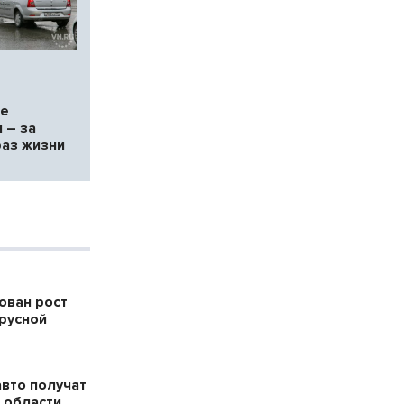
ие
 – за
аз жизни
ован рост
русной
авто получат
 области