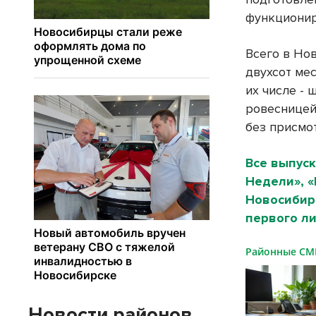
функционир
Всего в Но
двухсот мес
их числе - 
ровесницей,
без присмо
Все выпуск
Недели», 
Новосибирс
первого ли
Районные С
Новости районов