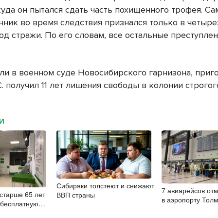
куда он пытался сдать часть похищенного трофея. Са
ник во время следствия признался только в четыре
од стражи. По его словам, все остальные преступлен
».
ли в военном суде Новосибирского гарнизона, приг
. получил 11 лет лишения свободы в колонии строгог
МИ
Сибиряки толстеют и снижают
7 авиарейсов от
старше 65 лет
ВВП страны
в аэропорту Тол
 бесплатную
8 августа
цию