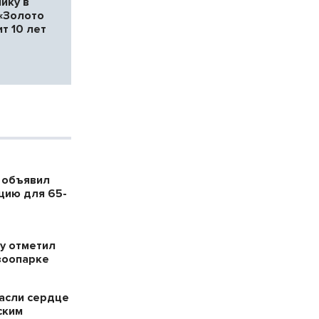
ику в
 «Золото
т 10 лет
 объявил
цию для 65-
у отметил
зоопарке
пасли сердце
ским