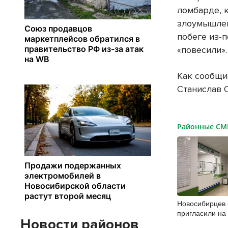
ломбарде, 
злоумышлен
побеге из-п
«повесили
Как сообщи
Станислав С
Районные С
Новосибирцев 
пригласили на
Новости районов
диспансериза