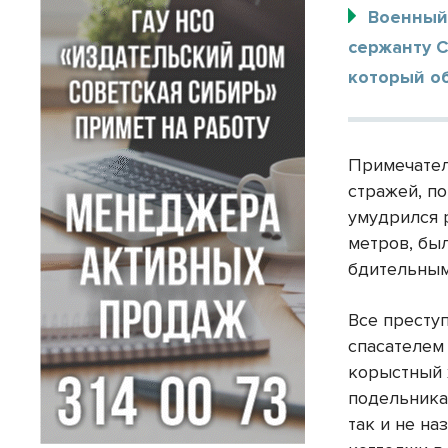
Военный
сержанту С
который об
Примечател
стражей, п
умудрился р
метров, бы
бдительным
Все престу
спасателем
корыстный 
подельника
так и не на