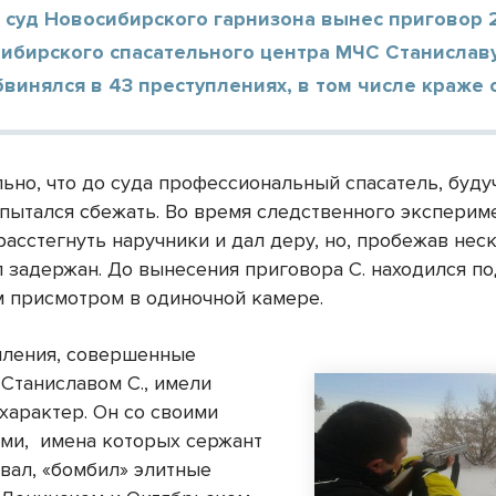
 суд Новосибирского гарнизона вынес приговор 
ибирского спасательного центра МЧС Станиславу
винялся в 43 преступлениях, в том числе краже 
ьно, что до суда профессиональный спасатель, буду
опытался сбежать. Во время следственного эксперим
асстегнуть наручники и дал деру, но, пробежав нес
л задержан. До вынесения приговора С. находился п
 присмотром в одиночной камере.
пления, совершенные
 Станиславом С., имели
характер. Он со своими
ми, имена которых сержант
звал, «бомбил» элитные