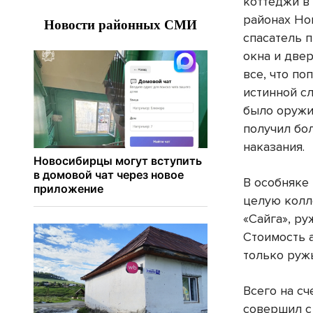
коттеджи в
районах Но
спасатель 
окна и двер
все, что по
истинной с
было оружи
получил бо
наказания.
В особняке 
целую колл
«Сайга», ру
Стоимость 
только ружь
Всего на сч
совершил с