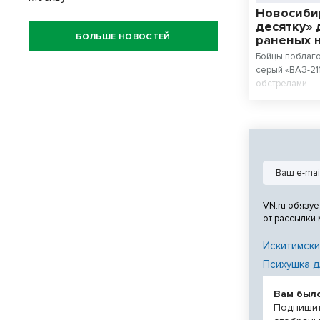
Новосиби
десятку» 
БОЛЬШЕ НОВОСТЕЙ
раненых 
Бойцы поблаг
серый «ВАЗ-21
обстрелами.
VN.ru обязуе
от рассылки
Искитимски
Психушка д
Вам был
Подпишит