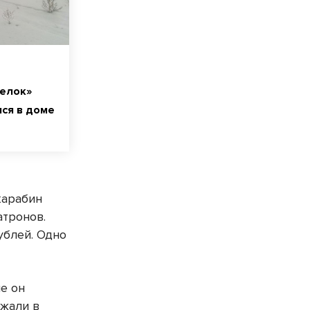
релок»
ся в доме
карабин
атронов.
ублей. Одно
ые он
ржали в