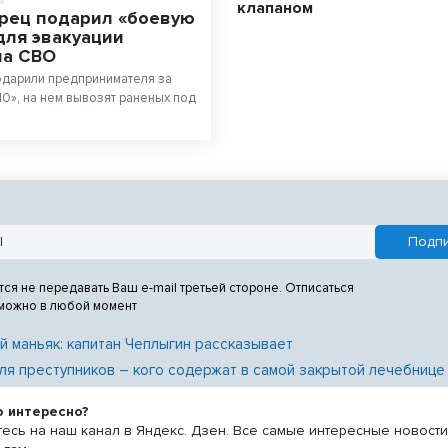
клапаном
рец подарил «боевую
для эвакуации
на СВО
одарили предпринимателя за
10», на нем вывозят раненых под
тся не передавать Ваш e-mail третьей стороне. Отписаться
 можно в любой момент
й маньяк: капитан Чеплыгин рассказывает
ля преступников – кого содержат в самой закрытой лечебнице
о интересно?
есь на наш канал в Яндекс. Дзен. Все самые интересные новост