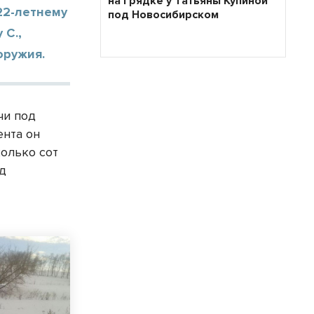
на грядке у Татьяны Купиной
22-летнему
под Новосибирском
 С.,
оружия.
чи под
ента он
колько сот
од