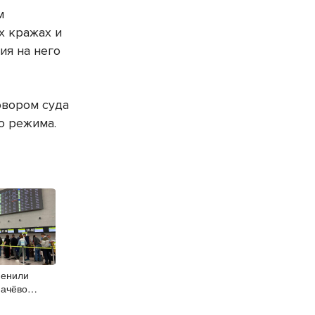
м
х кражах и
ия на него
овором суда
о режима.
менили
мачёво