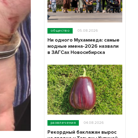
общество
05.08.2026
Ни одного Мухаммеда: самые
модные имена-2026 назвали
в ЗАГСах Новосибирска
развлечения
04.08.2026
Рекордный баклажан вырос