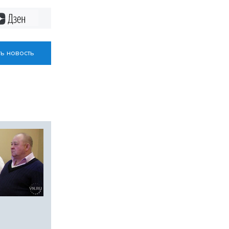
Дзен
ь новость