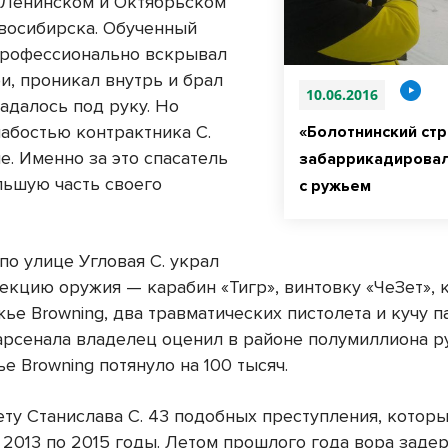
 Ленинском и Октябрьском
восибирска. Обученный
профессионально вскрывал
и, проникал внутрь и брал
10.06.2016
падалось под руку. Но
лабостью контрактника С.
«Болотнинский ст
е. Именно за это спасатель
забаррикадировал
льшую часть своего
с ружьем
по улице Угловая С. украл
екцию оружия — карабин «Тигр», винтовку «ЧеЗет», 
жье Browning, два травматических пистолета и кучу п
арсенала владелец оценил в районе полумиллиона р
е Browning потянуло на 100 тысяч.
ету Станислава С. 43 подобных преступления, котор
 2013 по 2015 годы. Летом прошлого года вора заде