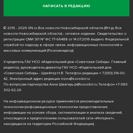
НАПИСАТЬ В РЕДАКЦИЮ
© 2015 - 2026 VN.ru Все новости Новосибирской области (ВН.ру Все
новости Новосибирской области) - сетевое издание. Свидетельство о
регистрации СМИ ЭЛ № ФС 77-66488 от 14.07.2016 выдано Федеральной
службой по надзору в сфере связи, информационных технологий и
массовых коммуникаций (Роскомнадзор)
Учредитель ГАУ НСО «Издательский дом «Советская Сибирь». Главный
редактор, руководитель-директор ГАУ НСО «Издательский дом
«Советская Сибирь» - Шрейтер Н.В. Телефон редакции
+ 7 (383) 314-00-
42
; Электронный адрес редакции
inzov@sovsibir.ru
По вопросам партнерства Анна Швагирь
pr@sovsibir.ru
Телефон
+7-983-
302-62-26
На информационном ресурсе применяются рекомендательные
технологии
(информационные технологии предоставления
информации на основе сбора, систематизации и анализа сведений,
относящихся к предпочтениям пользователей сети «Интернет»,
находящихся на территории Российской Федерации).