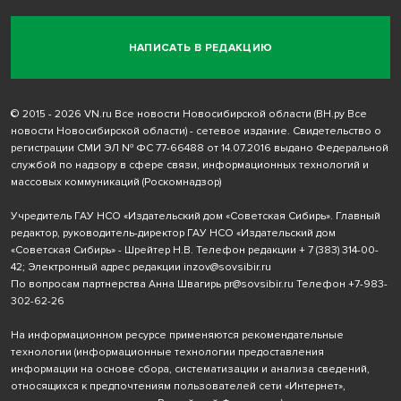
НАПИСАТЬ В РЕДАКЦИЮ
© 2015 - 2026 VN.ru Все новости Новосибирской области (ВН.ру Все
новости Новосибирской области) - сетевое издание. Свидетельство о
регистрации СМИ ЭЛ № ФС 77-66488 от 14.07.2016 выдано Федеральной
службой по надзору в сфере связи, информационных технологий и
массовых коммуникаций (Роскомнадзор)
Учредитель ГАУ НСО «Издательский дом «Советская Сибирь». Главный
редактор, руководитель-директор ГАУ НСО «Издательский дом
«Советская Сибирь» - Шрейтер Н.В. Телефон редакции
+ 7 (383) 314-00-
42
; Электронный адрес редакции
inzov@sovsibir.ru
По вопросам партнерства Анна Швагирь
pr@sovsibir.ru
Телефон
+7-983-
302-62-26
На информационном ресурсе применяются рекомендательные
технологии
(информационные технологии предоставления
информации на основе сбора, систематизации и анализа сведений,
относящихся к предпочтениям пользователей сети «Интернет»,