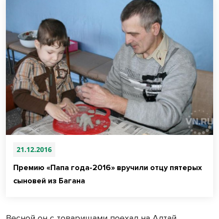
21.12.2016
Премию «Папа года-2016» вручили отцу пятерых
сыновей из Багана
Весной он с товарищами поехал на Алтай