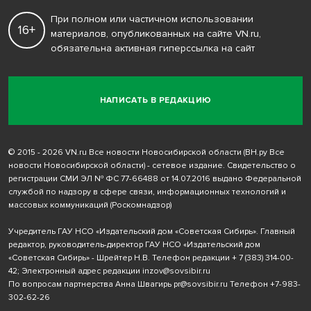
При полном или частичном использовании
16+
материалов, опубликованных на сайте VN.ru,
обязательна активная гиперссылка на сайт
НАПИСАТЬ В РЕДАКЦИЮ
© 2015 - 2026 VN.ru Все новости Новосибирской области (ВН.ру Все
новости Новосибирской области) - сетевое издание. Свидетельство о
регистрации СМИ ЭЛ № ФС 77-66488 от 14.07.2016 выдано Федеральной
службой по надзору в сфере связи, информационных технологий и
массовых коммуникаций (Роскомнадзор)
Учредитель ГАУ НСО «Издательский дом «Советская Сибирь». Главный
редактор, руководитель-директор ГАУ НСО «Издательский дом
«Советская Сибирь» - Шрейтер Н.В. Телефон редакции
+ 7 (383) 314-00-
42
; Электронный адрес редакции
inzov@sovsibir.ru
По вопросам партнерства Анна Швагирь
pr@sovsibir.ru
Телефон
+7-983-
302-62-26