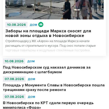
10.08.2026
ДОМ
Заборы на площади Маркса сносят для
новой зоны отдыха в Новосибирске
Стройплощадку у ЖК «Аэрон» на площади Маркса начали
расчищать от строительного мусора. Под снос попали старые
торговые павильоны и модульные стеклянные постройки,
которые огораживали стройку. Как сообщили в офисе компании-
застройщика, вокруг комплекса апартаментов начали
10.08.2026
ДОМ
благоустраивать территорию.
Под Новосибирском суд наказал дачников за
дискриминацию с шлагбаумом
07.08.2026
ДОМ
Площадь у Монумента Славы в Новосибирске пошла
трещинами сразу после ремонта
07.08.2026
ДОМ
В Новосибирске по КРТ сдали первую очередь
миниполиса «Фора»