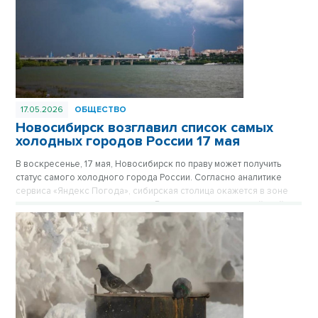
17.05.2026
ОБЩЕСТВО
Новосибирск возглавил список самых
холодных городов России 17 мая
В воскресенье, 17 мая, Новосибирск по праву может получить
статус самого холодного города России. Согласно аналитике
сервиса «Яндекс Погода», сибирская столица окажется в зоне
резкого температурного спада. В то время как в европейской
части страны столбики термометров поднимутся до летних
отметок, новосибирцам придется столкнуться с порывистым
ветром и дневной температурой не выше +9°С.