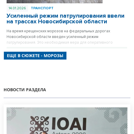
14.01.2026
ТРАНСПОРТ
Усиленный режим патрулирования ввели
на трассах Новосибирской области
На время крещенских морозов на федеральных дорогах
Новосибирской области введен усиленный режим
патрулирования. Это необходимая мера для оперативного
оказания помощи водителям в нештатных ситуациях и
обеспечения бесперебойного проезда.
ЕЩЕ В СЮЖЕТЕ - МОРОЗЫ
НОВОСТИ РАЗДЕЛА