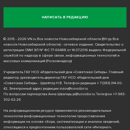
НАПИСАТЬ В РЕДАКЦИЮ
© 2015 - 2026 VN.ru Все новости Новосибирской области (ВН.ру Все
новости Новосибирской области) - сетевое издание. Свидетельство о
регистрации СМИ ЭЛ № ФС 77-66488 от 14.07.2016 выдано Федеральной
службой по надзору в сфере связи, информационных технологий и
массовых коммуникаций (Роскомнадзор)
Учредитель ГАУ НСО «Издательский дом «Советская Сибирь». Главный
редактор, руководитель-директор ГАУ НСО «Издательский дом
«Советская Сибирь» - Шрейтер Н.В. Телефон редакции
+ 7 (383) 314-00-
42
; Электронный адрес редакции
inzov@sovsibir.ru
По вопросам партнерства Анна Швагирь
pr@sovsibir.ru
Телефон
+7-983-
302-62-26
На информационном ресурсе применяются рекомендательные
технологии
(информационные технологии предоставления
информации на основе сбора, систематизации и анализа сведений,
относящихся к предпочтениям пользователей сети «Интернет»,