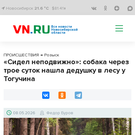
Новосибирск
21.6 °C
$81.41↑
Все новости
Новосибирской
области
ПРОИСШЕСТВИЯ
→
Розыск
«Сидел неподвижно»: собака через
трое суток нашла дедушку в лесу у
Тогучина
08.05.2026
Федор Буров