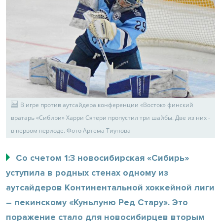
В игре против аутсайдера конференции «Восток» финский
вратарь «Сибири» Харри Сятери пропустил три шайбы. Две из них -
в первом периоде. Фото Артема Тиунова
Со счетом 1:3 новосибирская «Сибирь»
уступила в родных стенах одному из
аутсайдеров Континентальной хоккейной лиги
– пекинскому «Куньлуню Ред Стару». Это
поражение стало для новосибирцев вторым