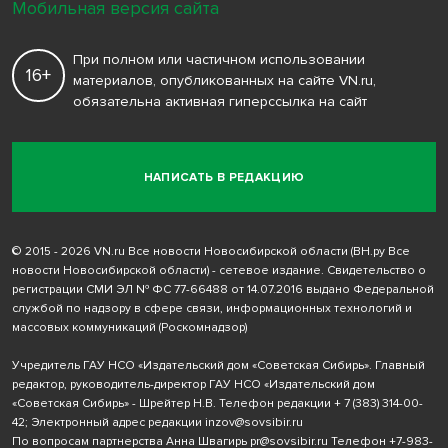
Мобильная версия сайта
При полном или частичном использовании
16+
материалов, опубликованных на сайте VN.ru,
обязательна активная гиперссылка на сайт
НАПИСАТЬ В РЕДАКЦИЮ
© 2015 - 2026 VN.ru Все новости Новосибирской области (ВН.ру Все
новости Новосибирской области) - сетевое издание. Свидетельство о
регистрации СМИ ЭЛ № ФС 77-66488 от 14.07.2016 выдано Федеральной
службой по надзору в сфере связи, информационных технологий и
массовых коммуникаций (Роскомнадзор)
Учредитель ГАУ НСО «Издательский дом «Советская Сибирь». Главный
редактор, руководитель-директор ГАУ НСО «Издательский дом
«Советская Сибирь» - Шрейтер Н.В. Телефон редакции
+ 7 (383) 314-00-
42
; Электронный адрес редакции
inzov@sovsibir.ru
По вопросам партнерства Анна Швагирь
pr@sovsibir.ru
Телефон
+7-983-