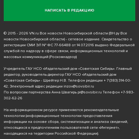
НАПИСАТЬ В РЕДАКЦИЮ
© 2015 - 2026 VN.ru Все новости Новосибирской области (ВН.ру Все
новости Новосибирской области) - сетевое издание. Свидетельство о
регистрации СМИ ЭЛ № ФС 77-66488 от 14.07.2016 выдано Федеральной
службой по надзору в сфере связи, информационных технологий и
массовых коммуникаций (Роскомнадзор)
Учредитель ГАУ НСО «Издательский дом «Советская Сибирь». Главный
редактор, руководитель-директор ГАУ НСО «Издательский дом
«Советская Сибирь» - Шрейтер Н.В. Телефон редакции
+ 7 (383) 314-00-
42
; Электронный адрес редакции
inzov@sovsibir.ru
По вопросам партнерства Анна Швагирь
pr@sovsibir.ru
Телефон
+7-983-
302-62-26
На информационном ресурсе применяются рекомендательные
технологии
(информационные технологии предоставления
информации на основе сбора, систематизации и анализа сведений,
относящихся к предпочтениям пользователей сети «Интернет»,
находящихся на территории Российской Федерации).