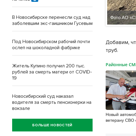
В Новосибирске перенесли суд над
Фото АО «С
заболевшим экс-гаишником Гусевым
Под Новосибирском рабочий почти
Добавим, ч
ослеп на шоколадной фабрике
труб.
Районные С
Житель Купино получил 200 тыс.
рублей за смерть матери от COVID-
19
Новосибирский суд наказал
водителя за смерть пенсионерки на
вокзале
Новый автомоб
ветерану СВО 
инвалидностью
БОЛЬШЕ НОВОСТЕЙ