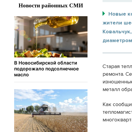
Новые к
жители ше
Ковальчук,
диаметром
Старая тепл
ремонта. С
изношенные
металл обр
Как сообщи
тепломагис
многокварт