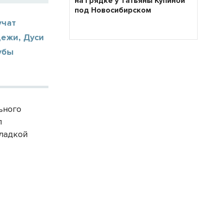
на грядке у Татьяны Купиной
под Новосибирском
учат
дежи, Дуси
убы
ьного
л
кладкой