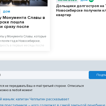
ДОМ
Дольщики долгостроя на 
Новосибирске получили к
ДОМ
квартир
у Монумента Славы в
рске пошла
и сразу после
ты у Монумента Славы, которые
 почти год в Новосибирске,
дность в первые месяцы после
абот. Новосибирцы возмущены
м площади перед Вечным огнем.
тся не передавать Ваш e-mail третьей стороне. Отписаться
 можно в любой момент
й маньяк: капитан Чеплыгин рассказывает
ля преступников – кого содержат в самой закрытой лечебнице