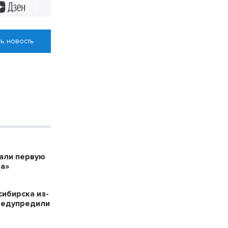
Дзен
ь новость
дали первую
а»
сибирска из-
редупредили