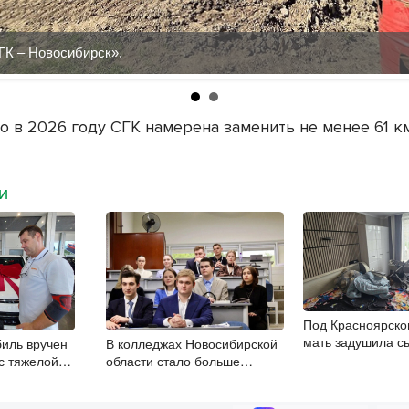
ГК – Новосибирск».
то в 2026 году СГК намерена заменить не менее 61 к
МИ
Под Красноярско
мать задушила с
иль вручен
В колледжах Новосибирской
с тяжелой
области стало больше
 в Новосибирске
бюджетных мест