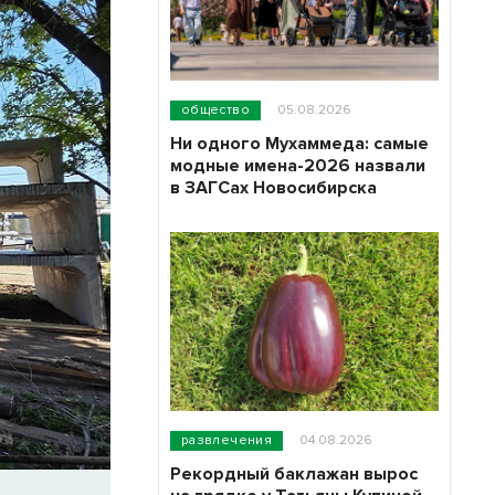
общество
05.08.2026
Ни одного Мухаммеда: самые
модные имена-2026 назвали
в ЗАГСах Новосибирска
развлечения
04.08.2026
Рекордный баклажан вырос