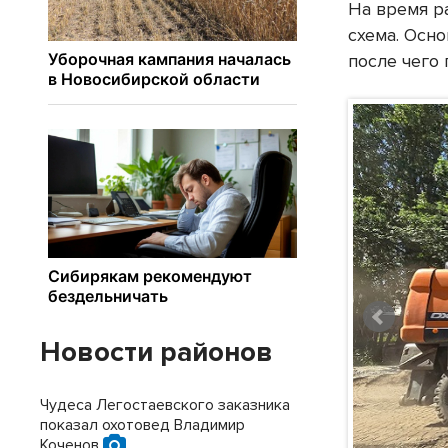
На время р
схема. Осн
после чего 
Новости районов
Чудеса Легостаевского заказника
показал охотовед Владимир
Коченов