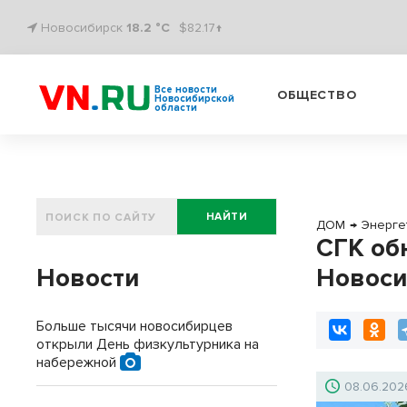
Новосибирск
18.2 °C
$82.17↑
Все новости
ОБЩЕСТВО
Новосибирской
области
НАЙТИ
ДОМ
→
Энерге
СГК об
Новости
Новоси
Больше тысячи новосибирцев
открыли День физкультурника на
набережной
08.06.202