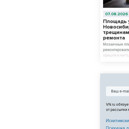
07.08.2026
Площадь 
Новосиби
трещинам
ремонта
Мозаичные пли
ремонтировали
пришли в него
завершения р
внешним видо
VN.ru обязуе
от рассылки
Искитимски
Психушка д