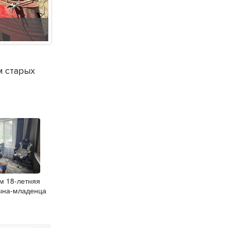
Фото АО «СГК – Новосибирск».
м старых
м 18-летняя
ына-младенца