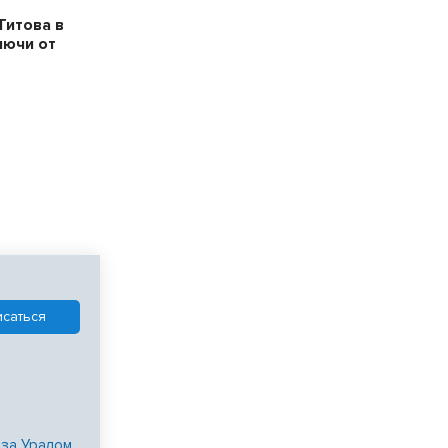
Титова в
лючи от
 за Уралом