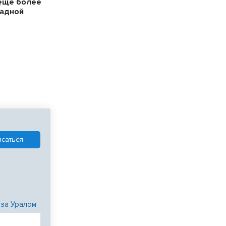
еще более
падной
 за Уралом