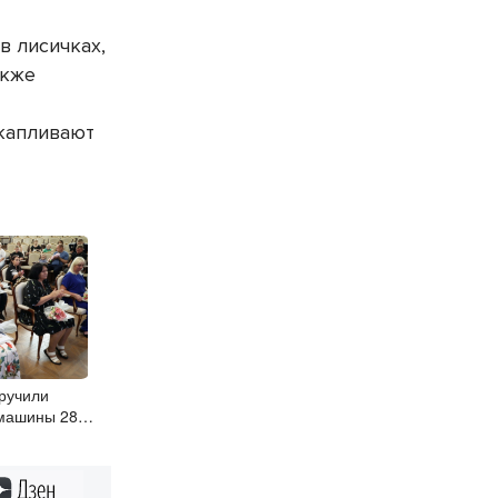
в лисичках,
акже
акапливают
вручили
 машины 28
ьям в
Дзен