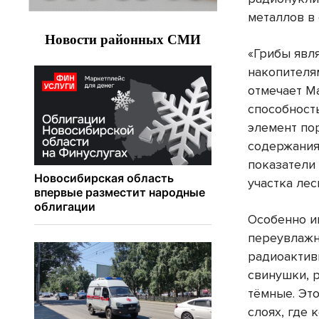
металлов в
«Грибы явл
накопителя
отмечает М
способност
элемент по
содержания
показатели
участка лес
Особенно и
переувлажн
радиоактив
свинушки, 
тёмные. Эт
слоях, где