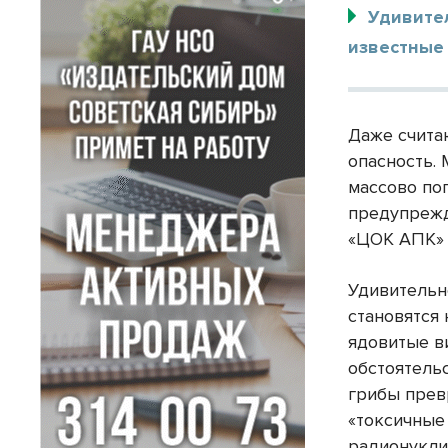
Удивител
известные
Даже счита
опасность.
массово по
предупрежд
«ЦОК АПК» 
Удивительн
становятся
ядовитые в
обстоятель
грибы прев
«токсичные
радионукли