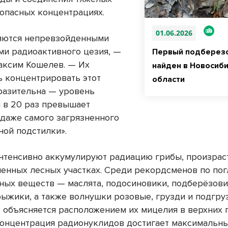
 опасных концентрациях.
01.06.2026
яются непревзойденными
ми радиоактивного цезия, —
Первый подберез
аксим Кошелев. — Их
найден в Новосиб
ь концентрировать этот
области
разительна — уровень
 в 20 раз превышает
 даже самого загрязненного
ной подстилки».
нтенсивно аккумулируют радиацию грибы, произра
енных лесных участках. Среди рекордсменов по по
ных веществ — маслята, подосиновики, подберёзови
рыжики, а также волнушки розовые, грузди и подгру
о объясняется расположением их мицелия в верхних
 концентрация радионуклидов достигает максимальны