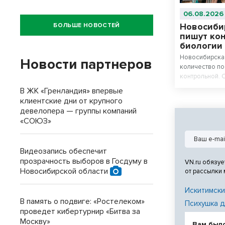
06.08.2026
Новосиби
БОЛЬШЕ НОВОСТЕЙ
пишут ко
биологии
Новосибирская
Новости партнеров
количество п
контрольной. 
химию и биоло
В ЖК «Гренландия» впервые
клиентские дни от крупного
девелопера — группы компаний
«СОЮЗ»
Видеозапись обеспечит
прозрачность выборов в Госдуму в
VN.ru обязуе
Новосибирской области
от рассылки
Искитимски
В память о подвиге: «Ростелеком»
Психушка д
проведет кибертурнир «Битва за
Москву»
Вам был