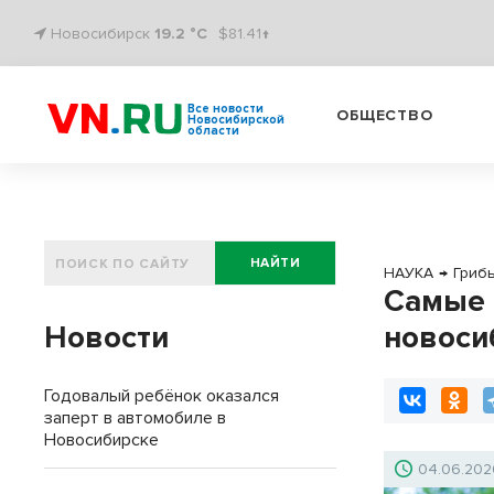
Новосибирск
19.2 °C
$81.41↑
Все новости
ОБЩЕСТВО
Новосибирской
области
НАЙТИ
НАУКА
→
Гриб
Самые 
Новости
новоси
Годовалый ребёнок оказался
заперт в автомобиле в
Новосибирске
04.06.202