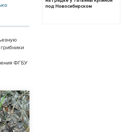
на грядке у Татьяны Купиной
ько
под Новосибирском
ьезную
 грибники
ления ФГБУ