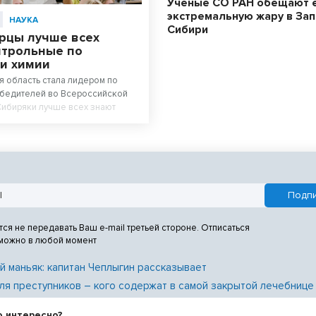
Ученые СО РАН обещают 
экстремальную жару в За
НАУКА
Сибири
рцы лучше всех
нтрольные по
 и химии
 область стала лидером по
обедителей во Всероссийской
Сибиряки лучше всех знают
гию.
тся не передавать Ваш e-mail третьей стороне. Отписаться
 можно в любой момент
й маньяк: капитан Чеплыгин рассказывает
ля преступников – кого содержат в самой закрытой лечебнице
о интересно?