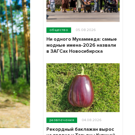
общество
05.08.2026
Ни одного Мухаммеда: самые
модные имена-2026 назвали
в ЗАГСах Новосибирска
развлечения
04.08.2026
Рекордный баклажан вырос