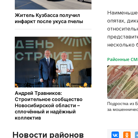
Наименьшее
опятах, ди
относитель
представит
несколько 
Районные С
Подростка из 
за мошенничес
пожилых люде
Новости районов