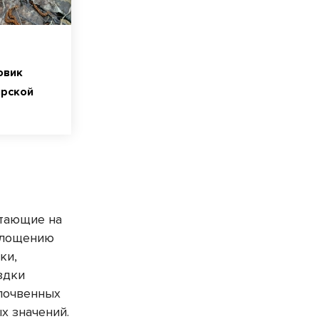
овик
ирской
стающие на
глощению
ки,
здки
 почвенных
х значений.