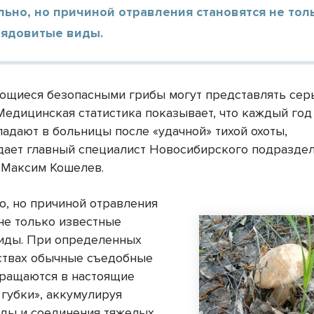
ьно, но причиной отравления становятся не тол
 ядовитые виды.
ющиеся безопасными грибы могут представлять сер
 Медицинская статистика показывает, что каждый год
падают в больницы после «удачной» тихой охоты,
ает главный специалист Новосибирского подразде
Максим Кошелев.
о, но причиной отравления
 не только известные
иды. При определенных
ствах обычные съедобные
ращаются в настоящие
 губки», аккумулируя
ды и соединения тяжелых