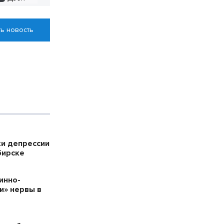
ь новость
ки депрессии
бирске
инно-
и» нервы в