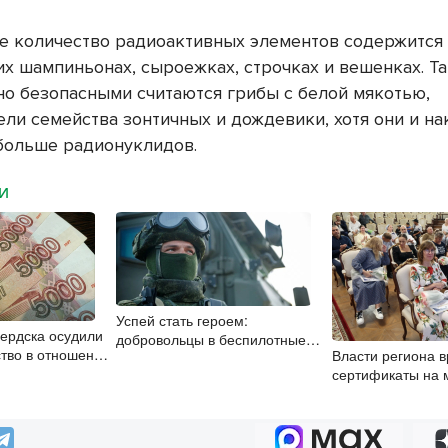
 количество радиоактивных элементов содержится 
ких шампиньонах, сыроежках, строчках и вешенках. Т
но безопасными считаются грибы с белой мякотью,
ели семейства зонтичных и дождевики, хотя они и н
больше радионуклидов.
МИ
Успей стать героем:
Бердска осудили
добровольцы в беспилотные
тво в отношении
Власти региона 
войска получат 2,9 млн рублей
й
сертификаты на
и места в вузах
многодетным сем
Новосибирске