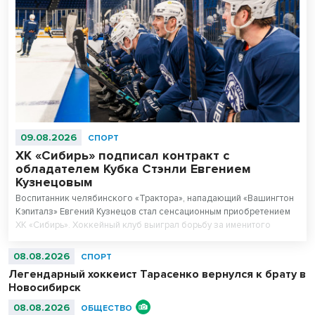
09.08.2026
СПОРТ
ХК «Сибирь» подписал контракт с
обладателем Кубка Стэнли Евгением
Кузнецовым
Воспитанник челябинского «Трактора», нападающий «Вашингтон
Кэпиталз» Евгений Кузнецов стал сенсационным приобретением
ХК «Сибирь». Хоккейный клуб выиграл борьбу за именитого
игрока с руководством «Трактора».
08.08.2026
СПОРТ
Легендарный хоккеист Тарасенко вернулся к брату в
Новосибирск
08.08.2026
ОБЩЕСТВО