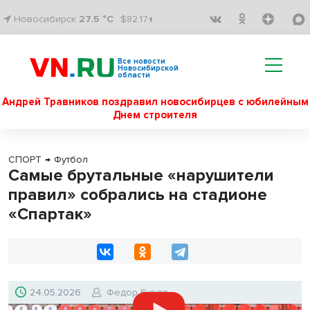
Новосибирск
27.5 °C
$82.17↑
Все новости
Новосибирской
области
Андрей Травников поздравил новосибирцев с юбилейным
Днем строителя
СПОРТ
→
Футбол
Самые брутальные «нарушители
правил» собрались на стадионе
«Спартак»
24.05.2026
Федор Буров