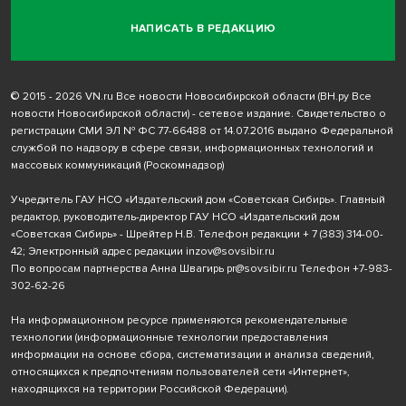
НАПИСАТЬ В РЕДАКЦИЮ
© 2015 - 2026 VN.ru Все новости Новосибирской области (ВН.ру Все
новости Новосибирской области) - сетевое издание. Свидетельство о
регистрации СМИ ЭЛ № ФС 77-66488 от 14.07.2016 выдано Федеральной
службой по надзору в сфере связи, информационных технологий и
массовых коммуникаций (Роскомнадзор)
Учредитель ГАУ НСО «Издательский дом «Советская Сибирь». Главный
редактор, руководитель-директор ГАУ НСО «Издательский дом
«Советская Сибирь» - Шрейтер Н.В. Телефон редакции
+ 7 (383) 314-00-
42
; Электронный адрес редакции
inzov@sovsibir.ru
По вопросам партнерства Анна Швагирь
pr@sovsibir.ru
Телефон
+7-983-
302-62-26
На информационном ресурсе применяются рекомендательные
технологии
(информационные технологии предоставления
информации на основе сбора, систематизации и анализа сведений,
относящихся к предпочтениям пользователей сети «Интернет»,
находящихся на территории Российской Федерации).