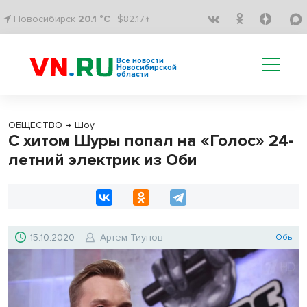
Новосибирск
20.1 °C
$82.17↑
Все новости
Новосибирской
области
ОБЩЕСТВО
→
Шоу
С хитом Шуры попал на «Голос» 24-
летний электрик из Оби
15.10.2020
Артем Тиунов
Обь