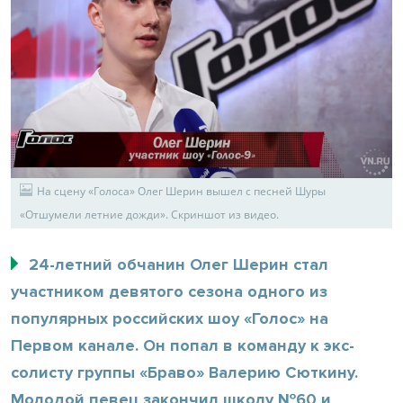
На сцену «Голоса» Олег Шерин вышел с песней Шуры
«Отшумели летние дожди». Скриншот из видео.
24-летний обчанин Олег Шерин стал
участником девятого сезона одного из
популярных российских шоу «Голос» на
Первом канале. Он попал в команду к экс-
солисту группы «Браво» Валерию Сюткину.
Молодой певец закончил школу №60 и