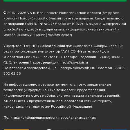
© 2015 - 2026 VN.ru Все новости Новосибирской области (ВН.ру Все
новости Новосибирской области) - сетевое издание. Свидетельство о
регистрации СМИ ЭЛ № ФС 77-66488 от 14.07.2016 выдано Федеральной
службой по надзору в сфере связи, информационных технологий и
массовых коммуникаций (Роскомнадзор)
Учредитель ГАУ НСО «Издательский дом «Советская Сибирь». Главный
редактор, руководитель-директор ГАУ НСО «Издательский дом
«Советская Сибирь» - Шрейтер Н.В. Телефон редакции
+ 7 (383) 314-00-
42
; Электронный адрес редакции
inzov@sovsibir.ru
По вопросам партнерства Анна Швагирь
pr@sovsibir.ru
Телефон
+7-983-
302-62-26
На информационном ресурсе применяются рекомендательные
технологии
(информационные технологии предоставления
информации на основе сбора, систематизации и анализа сведений,
относящихся к предпочтениям пользователей сети «Интернет»,
находящихся на территории Российской Федерации).
Политика конфиденциальности персональных данных