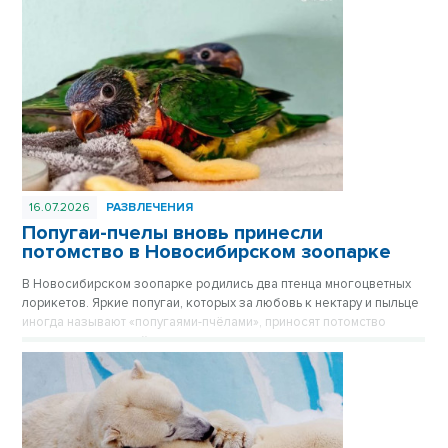
16.07.2026
РАЗВЛЕЧЕНИЯ
Попугаи-пчелы вновь принесли
потомство в Новосибирском зоопарке
В Новосибирском зоопарке родились два птенца многоцветных
лорикетов. Яркие попугаи, которых за любовь к нектару и пыльце
иногда называют «попугаями-пчёлами», приносят потомство
практически каждый год, и этот не стал исключением.