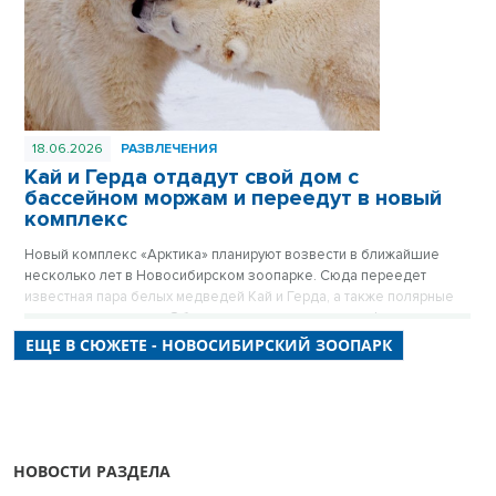
18.06.2026
РАЗВЛЕЧЕНИЯ
Кай и Герда отдадут свой дом с
бассейном моржам и переедут в новый
комплекс
Новый комплекс «Арктика» планируют возвести в ближайшие
несколько лет в Новосибирском зоопарке. Сюда переедет
известная пара белых медведей Кай и Герда, а также полярные
совы, волки и песцы. Об этом рассказал в прямом эфире
«Новосибирских новостей» директор Новосибирского зоопарка
ЕЩЕ В СЮЖЕТЕ - НОВОСИБИРСКИЙ ЗООПАРК
Андрей Шило.
НОВОСТИ РАЗДЕЛА