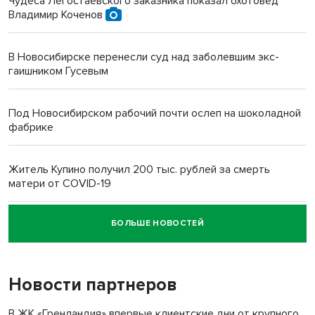
Чудеса Легостаевского заказника показал охотовед
Владимир Коченов
В Новосибирске перенесли суд над заболевшим экс-
гаишником Гусевым
Под Новосибирском рабочий почти ослеп на шоколадной
фабрике
Житель Купино получил 200 тыс. рублей за смерть
матери от COVID-19
БОЛЬШЕ НОВОСТЕЙ
Новосибирский суд наказал водителя за смерть
пенсионерки на вокзале
Новости партнеров
В ЖК «Гренландия» впервые клиентские дни от крупного