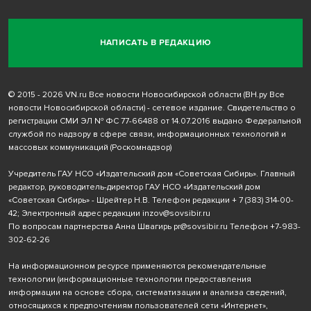
НАПИСАТЬ В РЕДАКЦИЮ
© 2015 - 2026 VN.ru Все новости Новосибирской области (ВН.ру Все
новости Новосибирской области) - сетевое издание. Свидетельство о
регистрации СМИ ЭЛ № ФС 77-66488 от 14.07.2016 выдано Федеральной
службой по надзору в сфере связи, информационных технологий и
массовых коммуникаций (Роскомнадзор)
Учредитель ГАУ НСО «Издательский дом «Советская Сибирь». Главный
редактор, руководитель-директор ГАУ НСО «Издательский дом
«Советская Сибирь» - Шрейтер Н.В. Телефон редакции
+ 7 (383) 314-00-
42
; Электронный адрес редакции
inzov@sovsibir.ru
По вопросам партнерства Анна Швагирь
pr@sovsibir.ru
Телефон
+7-983-
302-62-26
На информационном ресурсе применяются рекомендательные
технологии
(информационные технологии предоставления
информации на основе сбора, систематизации и анализа сведений,
относящихся к предпочтениям пользователей сети «Интернет»,