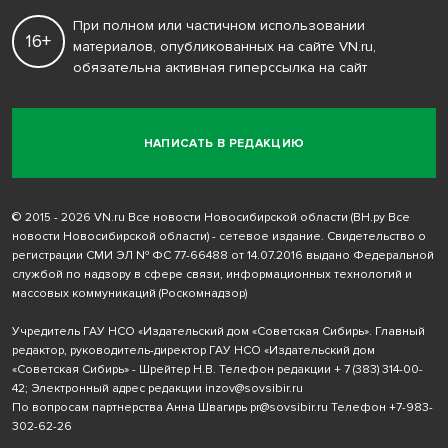
При полном или частичном использовании
16+
материалов, опубликованных на сайте VN.ru,
обязательна активная гиперссылка на сайт
НАПИСАТЬ В РЕДАКЦИЮ
© 2015 - 2026 VN.ru Все новости Новосибирской области (ВН.ру Все
новости Новосибирской области) - сетевое издание. Свидетельство о
регистрации СМИ ЭЛ № ФС 77-66488 от 14.07.2016 выдано Федеральной
службой по надзору в сфере связи, информационных технологий и
массовых коммуникаций (Роскомнадзор)
Учредитель ГАУ НСО «Издательский дом «Советская Сибирь». Главный
редактор, руководитель-директор ГАУ НСО «Издательский дом
«Советская Сибирь» - Шрейтер Н.В. Телефон редакции
+ 7 (383) 314-00-
42
; Электронный адрес редакции
inzov@sovsibir.ru
По вопросам партнерства Анна Швагирь
pr@sovsibir.ru
Телефон
+7-983-
302-62-26