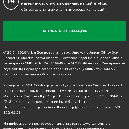
16+
материалов, опубликованных на сайте VN.ru,
обязательна активная гиперссылка на сайт
НАПИСАТЬ В РЕДАКЦИЮ
© 2015 - 2026 VN.ru Все новости Новосибирской области (ВН.ру Все
новости Новосибирской области) - сетевое издание. Свидетельство о
регистрации СМИ ЭЛ № ФС 77-66488 от 14.07.2016 выдано Федеральной
службой по надзору в сфере связи, информационных технологий и
массовых коммуникаций (Роскомнадзор)
Учредитель ГАУ НСО «Издательский дом «Советская Сибирь». Главный
редактор, руководитель-директор ГАУ НСО «Издательский дом
«Советская Сибирь» - Шрейтер Н.В. Телефон редакции
+ 7 (383) 314-00-
42
; Электронный адрес редакции
inzov@sovsibir.ru
По вопросам партнерства Анна Швагирь
pr@sovsibir.ru
Телефон
+7-983-
302-62-26
На информационном ресурсе применяются рекомендательные