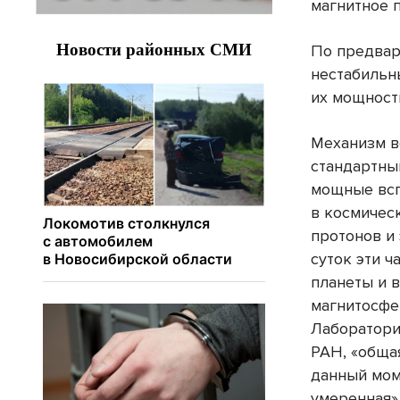
магнитное 
По предвар
нестабильн
их мощност
Механизм в
стандартны
мощные вс
в космичес
протонов и
суток эти 
планеты и 
магнитосфе
Лаборатори
РАН, «обща
данный мом
умеренная»