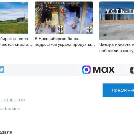
бирского села
В Новосибирске банда
таются спасти
подростков украла продукты
Четыре проекта о
из супермаркета
победили в конку
регион успешнее
Предложит
А
ОБЩЕСТВО
ье
Космос
ЗДЕЛА