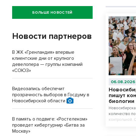
БОЛЬШЕ НОВОСТЕЙ
Новости партнеров
В ЖК «Гренландия» впервые
клиентские дни от крупного
девелопера — группы компаний
«СОЮЗ»
06.08.2026
Видеозапись обеспечит
Новосиби
прозрачность выборов в Госдуму в
пишут ко
Новосибирской области
биологии
Новосибирская
количество п
В память о подвиге: «Ростелеком»
контрольной. 
проведет кибертурнир «Битва за
химию и биоло
Москву»