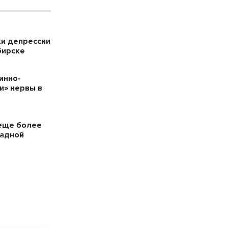
ки депрессии
бирске
инно-
и» нервы в
еще более
падной