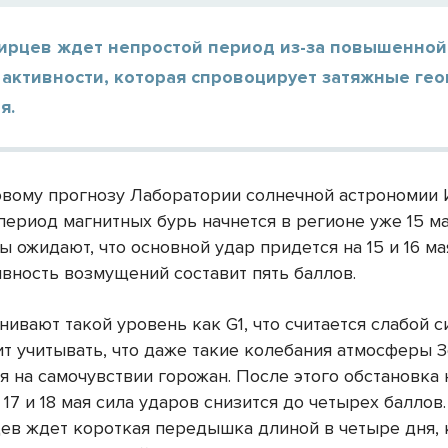
ирцев ждет непростой период из-за повышенной
 активности, которая спровоцирует затяжные ге
я.
овому прогнозу Лаборатории солнечной астрономии
период магнитных бурь начнется в регионе уже 15 ма
 ожидают, что основной удар придется на 15 и 16 мая
ивность возмущений составит пять баллов.
ивают такой уровень как G1, что считается слабой с
ит учитывать, что даже такие колебания атмосферы 
я на самочувствии горожан. После этого обстановка
 17 и 18 мая сила ударов снизится до четырех баллов
ев ждет короткая передышка длиной в четыре дня, 