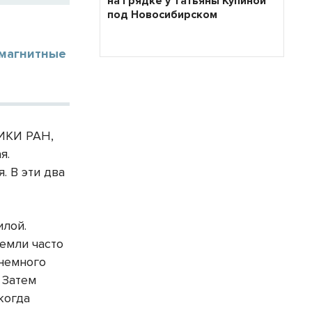
на грядке у Татьяны Купиной
под Новосибирском
омагнитные
 ИКИ РАН,
я.
. В эти два
илой.
Земли часто
 немного
. Затем
когда