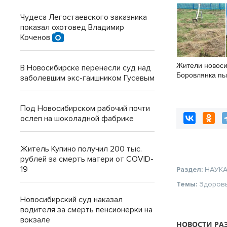
Чудеса Легостаевского заказника
показал охотовед Владимир
Коченов
Жители новоси
В Новосибирске перенесли суд над
Боровлянка пы
заболевшим экс-гаишником Гусевым
его от упадка
Под Новосибирском рабочий почти
ослеп на шоколадной фабрике
Житель Купино получил 200 тыс.
рублей за смерть матери от COVID-
19
Раздел:
НАУК
Темы:
Здоров
Новосибирский суд наказал
водителя за смерть пенсионерки на
вокзале
НОВОСТИ РА