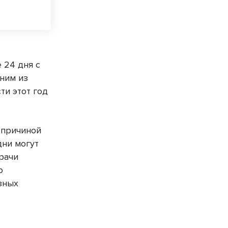
 24 дня с
ним из
ти этот год
 причиной
дни могут
рачи
ю
зных