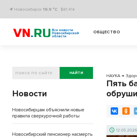
Новосибирск
19.9 °C
$81.41↑
Все новости
ОБЩЕСТВО
Новосибирской
области
НАЙТИ
НАУКА
→
Здор
Пять б
Новости
обруши
Новосибирцам объяснили новые
правила сверхурочной работы
12.05.202
Новосибирский пенсионер насмерть