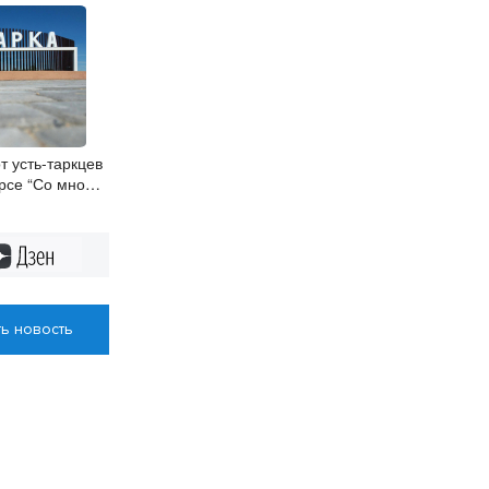
т усть-таркцев
рсе “Со мной
”
Дзен
ь новость