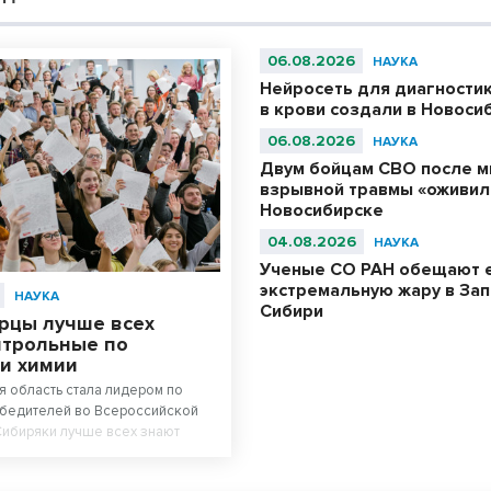
06.08.2026
НАУКА
Нейросеть для диагности
в крови создали в Новоси
06.08.2026
НАУКА
Двум бойцам СВО после м
взрывной травмы «оживил
Новосибирске
04.08.2026
НАУКА
Ученые СО РАН обещают 
экстремальную жару в За
НАУКА
Сибири
рцы лучше всех
нтрольные по
 и химии
 область стала лидером по
обедителей во Всероссийской
Сибиряки лучше всех знают
гию.