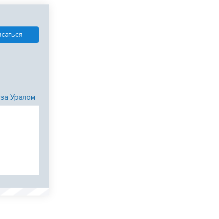
 за Уралом
и