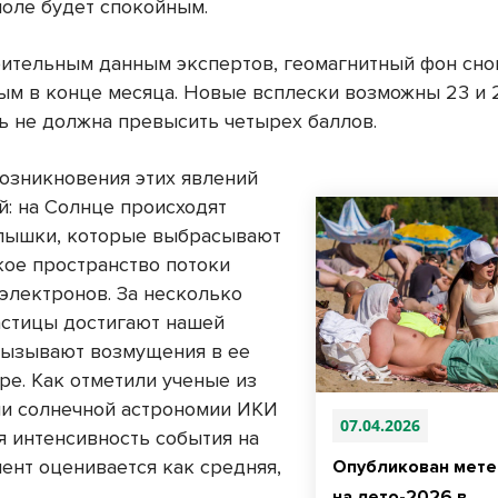
поле будет спокойным.
ительным данным экспертов, геомагнитный фон снов
ым в конце месяца. Новые всплески возможны 23 и 2
ь не должна превысить четырех баллов.
озникновения этих явлений
й: на Солнце происходят
пышки, которые выбрасывают
кое пространство потоки
 электронов. За несколько
частицы достигают нашей
вызывают возмущения в ее
ре. Как отметили ученые из
и солнечной астрономии ИКИ
07.04.2026
я интенсивность события на
ент оценивается как средняя,
Опубликован мете
.
на лето-2026 в