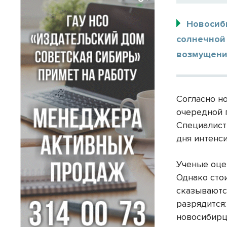
Новосиб
солнечной
возмущени
Согласно н
очередной 
Специалисты
дня интенс
Ученые оцен
Однако сто
сказываютс
разрядится:
новосибирц