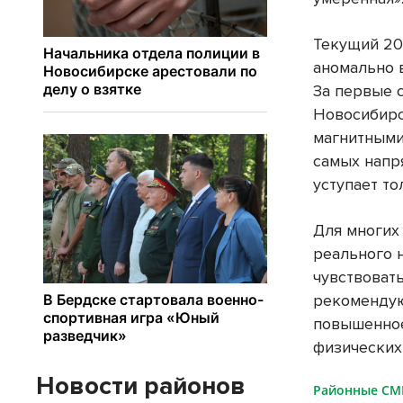
Текущий 20
аномально 
За первые с
Новосибирс
магнитными
самых напр
уступает т
Для многих
реального 
чувствоват
рекомендую
повышенное
физических
Новости районов
Районные С