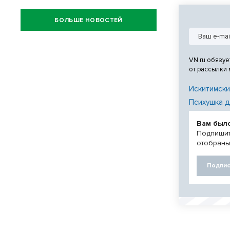
БОЛЬШЕ НОВОСТЕЙ
VN.ru обязуе
от рассылки
Искитимски
Психушка д
Вам был
Подпишит
отобраны
Подпис