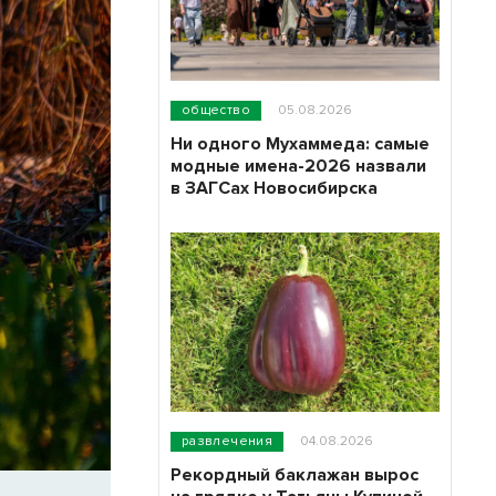
общество
05.08.2026
Ни одного Мухаммеда: самые
модные имена-2026 назвали
в ЗАГСах Новосибирска
развлечения
04.08.2026
Рекордный баклажан вырос