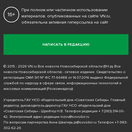
При полном или частичном использовании
16+
материалов, опубликованных на сайте VN.ru,
обязательна активная гиперссылка на сайт
НАПИСАТЬ В РЕДАКЦИЮ
© 2015 - 2026 VN.ru Все новости Новосибирской области (ВН.ру Все
новости Новосибирской области) - сетевое издание. Свидетельство о
регистрации СМИ ЭЛ № ФС 77-66488 от 14.07.2016 выдано Федеральной
службой по надзору в сфере связи, информационных технологий и
массовых коммуникаций (Роскомнадзор)
Учредитель ГАУ НСО «Издательский дом «Советская Сибирь». Главный
редактор, руководитель-директор ГАУ НСО «Издательский дом
«Советская Сибирь» - Шрейтер Н.В. Телефон редакции
+ 7 (383) 314-00-
42
; Электронный адрес редакции
inzov@sovsibir.ru
По вопросам партнерства Анна Швагирь
pr@sovsibir.ru
Телефон
+7-983-
302-62-26