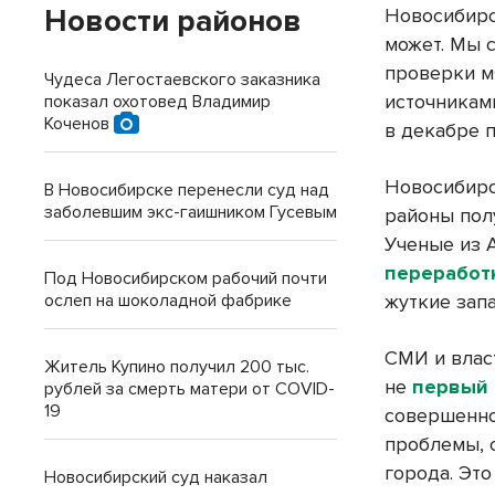
Новости районов
Новосибирс
может. Мы 
проверки м
Чудеса Легостаевского заказника
источникам
показал охотовед Владимир
Коченов
в декабре 
Новосибирс
В Новосибирске перенесли суд над
заболевшим экс-гаишником Гусевым
районы пол
Ученые из
переработ
Под Новосибирском рабочий почти
ослеп на шоколадной фабрике
жуткие запа
СМИ и влас
Житель Купино получил 200 тыс.
не
первый 
рублей за смерть матери от COVID-
19
совершенно
проблемы, 
города. Эт
Новосибирский суд наказал