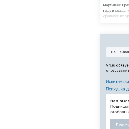
Мартышки Браз
году и создал
сравнили их о
стрижками у м
VN.ru обязуе
от рассылки
Искитимски
Психушка д
Вам был
Подпишит
отобраны
Подпис