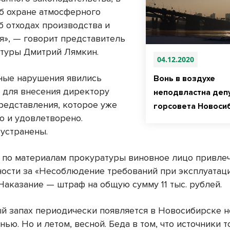
об охране атмосферного
б отходах производства и
я», — говорит представитель
туры Дмитрий Лямкин.
04.12.2020
ые нарушения явились
Вонь в воздухе
 для внесения директору
неподвластна деп
редставления, которое уже
горсовета Новоси
о и удовлетворено.
устранены.
, по материалам прокуратуры виновное лицо привле
ности за «Несоблюдение требований при эксплуатац
Наказание — штраф на общую сумму 11 тыс. рублей.
й запах периодически появляется в Новосибирске н
нью. Но и летом, весной. Беда в том, что источники т