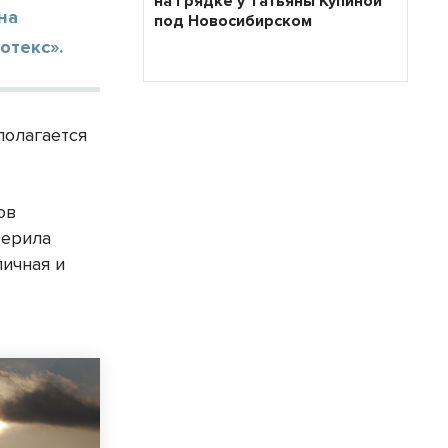
на грядке у Татьяны Купиной
на
под Новосибирском
отекс».
полагается
ов
верила
пичная и