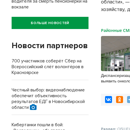
водителя за смерть пенсионерки на
области», 
вокзале
хозяйству, 
БОЛЬШЕ НОВОСТЕЙ
Районные С
Новости партнеров
700 участников соберёт Сбер на
Всероссийский слёт волонтёров в
Красноярске
Диспансеризац
выявить онкол
бердчан старш
Честный выбор: видеонаблюдение
обеспечит объективность
результатов ЕДГ в Новосибирской
области
Кибертанки пошли в бой:
Раздел:
ОБЩЕ