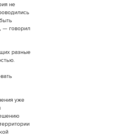
рия не
роводились
 быть
, — говорил
ющих разные
стью.
овать
нения уже
и
решению
 территории
кой