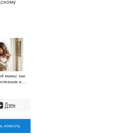
дскому
й мамы: как
полезным и
 малыша
Дзен
ь новость