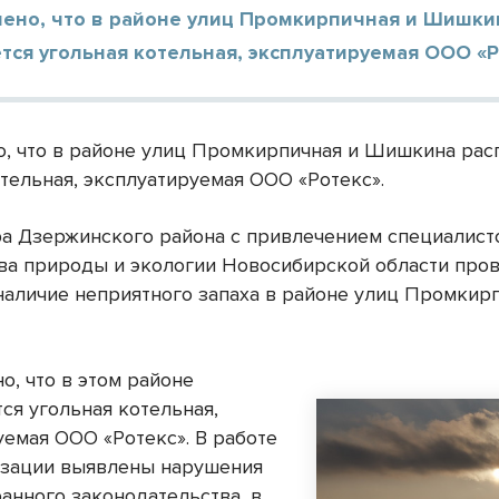
лено, что в районе улиц Промкирпичная и Шишки
тся угольная котельная, эксплуатируемая ООО «Р
о, что в районе улиц Промкирпичная и Шишкина рас
отельная, эксплуатируемая ООО «Ротекс».
а Дзержинского района с привлечением специалист
ва природы и экологии Новосибирской области про
наличие неприятного запаха в районе улиц Промкир
о, что в этом районе
ся угольная котельная,
уемая ООО «Ротекс». В работе
изации выявлены нарушения
анного законодательства, в