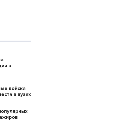
на
ции в
ые войска
места в вузах
популярных
сажиров