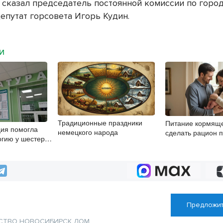
— сказал председатель постоянной комиссии по горо
депутат горсовета Игорь Кудин.
МИ
Традиционные праздники
Питание кормяще
ия помогла
немецкого народа
сделать рацион 
огию у шестерых
безопасным для
е 65 лет
Предложит
СТВО
НОВОСИБИРСК
ДОМ