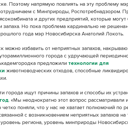
ке. Поэтому напрямую повлиять на эту проблему мэ
сотрудничаем с Минприроды, Роспотребнадзором. П
ясокомбината и других предприятий, которые могут
и запаха. Но пока проблема кардинально не решена»
прошлого года мэр Новосибирска Анатолий Локоть.
к можно избавить от неприятных запахов, накрыва
уторамиллионного города с удручающей периодично
 Академгородка предложили
технологии для
ки
животноводческих отходов, способные ликвидир
хи.
ти города ищут причины запахов и способы их устра
год
. «Мы неоднократно этот вопрос рассматривали 
 четко поняли, что у нас не хватает полномочий по 
связанной с возникновением неприятных запахов на
о уровень региона, уровень минприроды Новосибирс