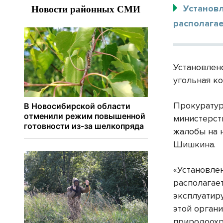
Установ
располагае
Установлен
угольная к
Прокуратур
министерст
жалобы на 
Шишкина.
«Установлен
располагает
эксплуатир
этой орган
природоохр