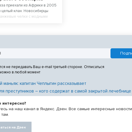
за приехали из Африки в 2005
и целый клан. Новосибирцы
ранжевые челки с модными
олодежи.
тся не передавать Ваш e-mail третьей стороне. Отписаться
 можно в любой момент
й маньяк: капитан Чеплыгин рассказывает
ля преступников – кого содержат в самой закрытой лечебнице
о интересно?
есь на наш канал в Яндекс. Дзен. Все самые интересные новост
 там.
аться на Дзен