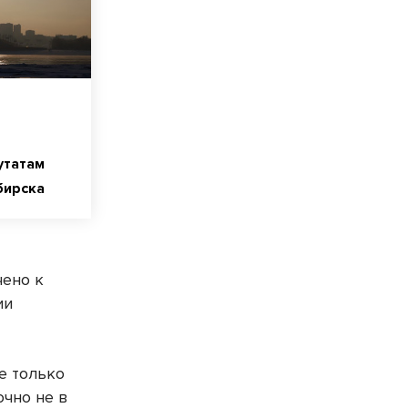
утатам
бирска
чено к
ии
е только
очно не в