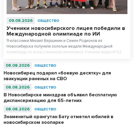
09.08.2026
ОБЩЕСТВО
Ученики новосибирского лицея победили в
Международной олимпиаде по ИИ
11-классники Михаил Вершинин и Семен Родионов из
Новосибирска получили золотые медали Международной
олимпиады по искусственному интеллекту. Ученики лицея №22
«Надежда Сибири» в составе российской сборной стали
абсолютными чемпионами соревнований.
08.08.2026
ОБЩЕСТВО
Новосибирец подарил «боевую десятку» для
эвакуации раненых на СВО
08.08.2026
ОБЩЕСТВО
В Новосибирске минздрав объявил бесплатную
диспансеризацию для 65-летних
08.08.2026
ОБЩЕСТВО
Знаменитый орангутан Бату отметил юбилей в
новосибирском зоопарке