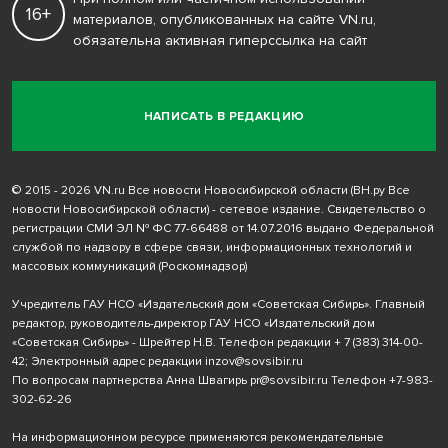
16+
материалов, опубликованных на сайте VN.ru,
обязательна активная гиперссылка на сайт
НАПИСАТЬ В РЕДАКЦИЮ
© 2015 - 2026 VN.ru Все новости Новосибирской области (ВН.ру Все
новости Новосибирской области) - сетевое издание. Свидетельство о
регистрации СМИ ЭЛ № ФС 77-66488 от 14.07.2016 выдано Федеральной
службой по надзору в сфере связи, информационных технологий и
массовых коммуникаций (Роскомнадзор)
Учредитель ГАУ НСО «Издательский дом «Советская Сибирь». Главный
редактор, руководитель-директор ГАУ НСО «Издательский дом
«Советская Сибирь» - Шрейтер Н.В. Телефон редакции
+ 7 (383) 314-00-
42
; Электронный адрес редакции
inzov@sovsibir.ru
По вопросам партнерства Анна Швагирь
pr@sovsibir.ru
Телефон
+7-983-
302-62-26
На информационном ресурсе применяются рекомендательные